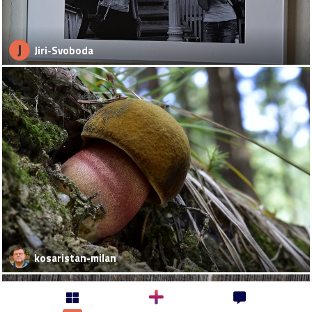
J
Jiri-Svoboda
kosaristan-milan