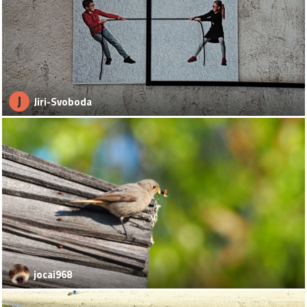
J
Jiri-Svoboda
jocai968