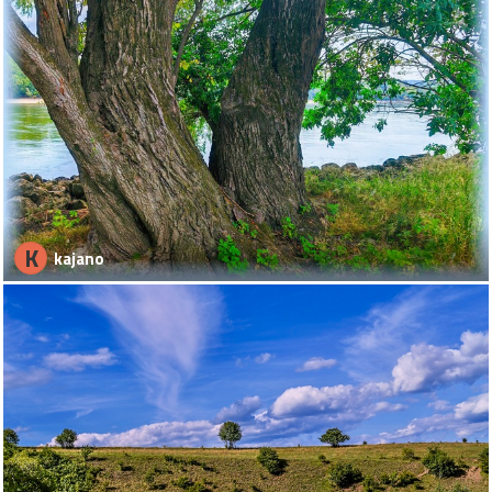
K
kajano