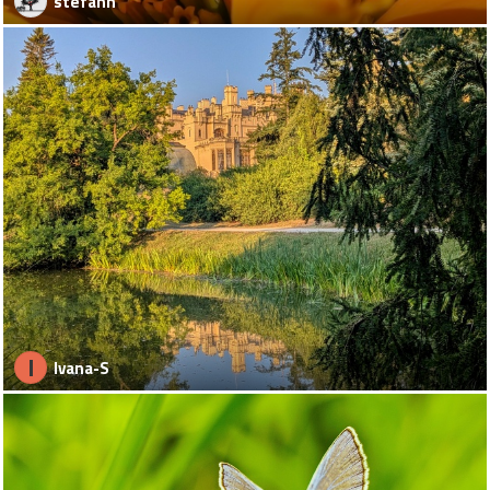
stefann
I
Ivana-S