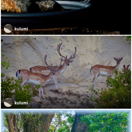
kulumi
kulumi