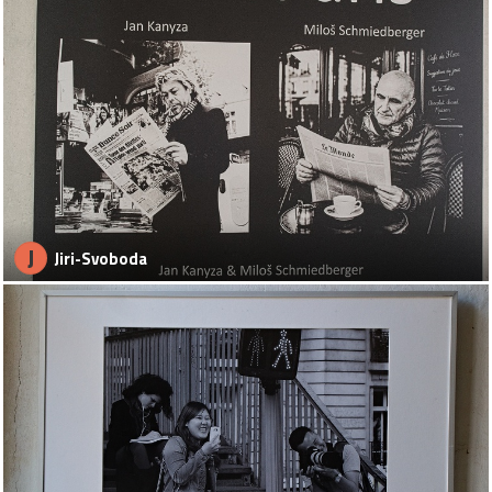
J
Jiri-Svoboda