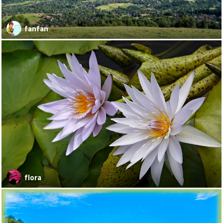
fanfan
flora