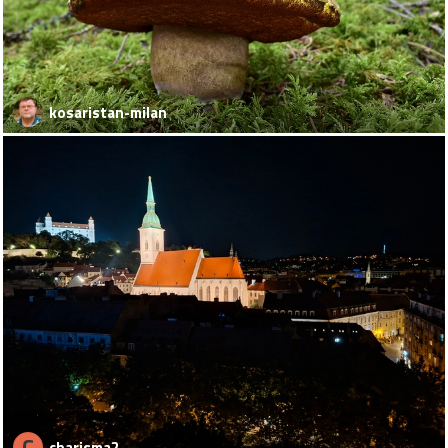
kosaristan-milan
C
charisma2