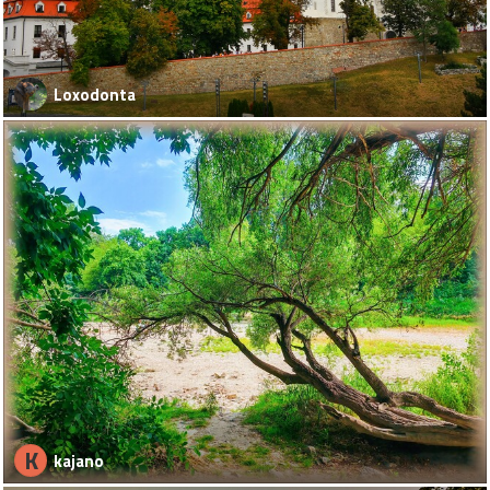
Loxodonta
K
kajano