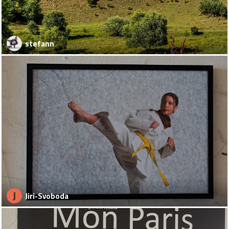
stefann
J
Jiri-Svoboda