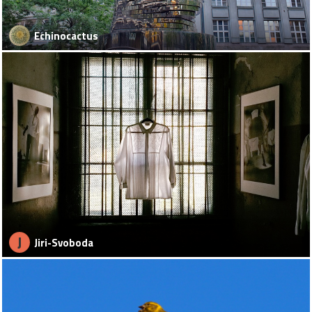
Echinocactus
J
Jiri-Svoboda