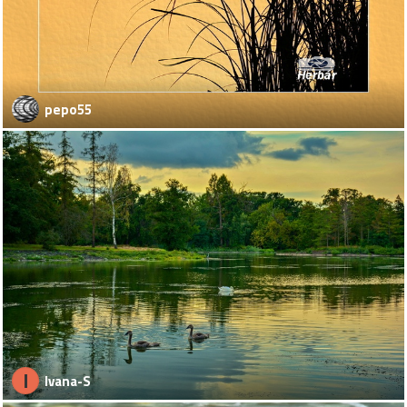
pepo55
I
Ivana-S