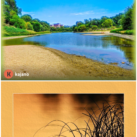
K
kajano