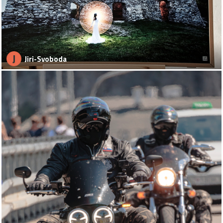
J
Jiri-Svoboda