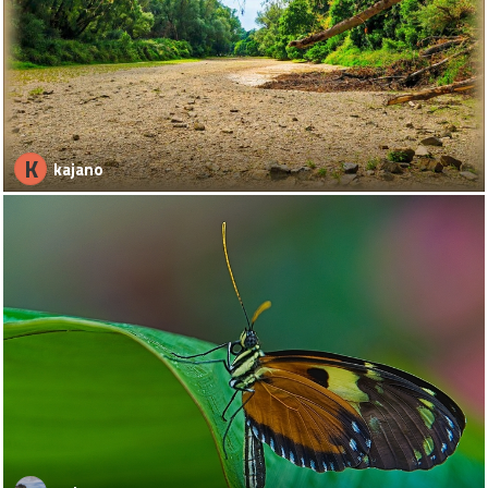
K
kajano