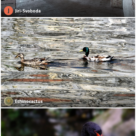
J
Jiri-Svoboda
Echinocactus