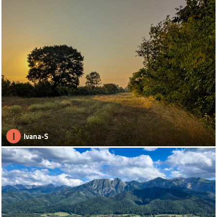
I
Ivana-S