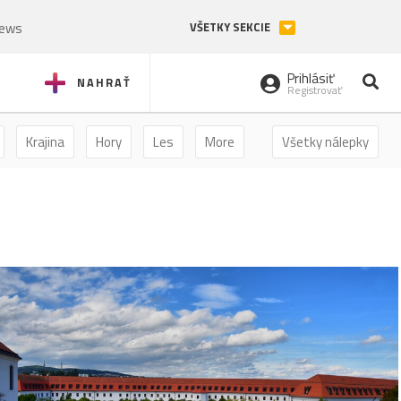
News
VŠETKY SEKCIE
Prihlásiť
NAHRAŤ
Registrovať
Krajina
Hory
Les
More
Všetky nálepky