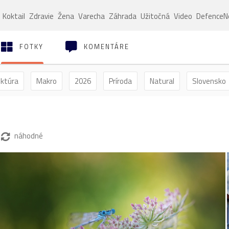
Koktail
Zdravie
Žena
Varecha
Záhrada
Užitočná
Video
Defence
FOTKY
KOMENTÁRE
ektúra
Makro
2026
Príroda
Natural
Slovensko
ýľ
Vtáctvo
Jar
Leto
Jeseň
Zima
náhodné