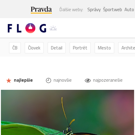
Ďalšie weby:
Správy
Športweb
Auto
ČB
Človek
Detail
Portrét
Mesto
Archit
Kvety
Kvet
Zátišie
Zvieratá
Hmyz
Mot
najlepšie
najnovšie
najpozeranešie