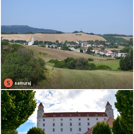
S
samuraj