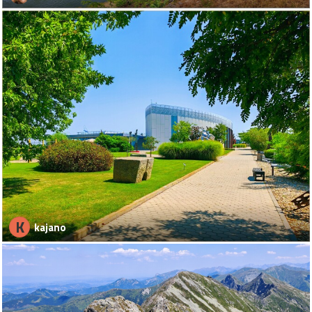
K
kajano