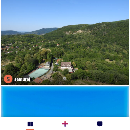
S
samuraj