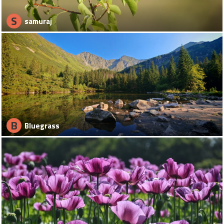
S
samuraj
B
Bluegrass