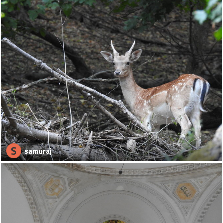
S
samuraj