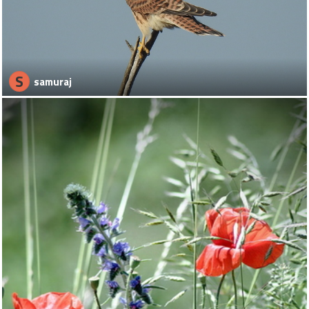
S
samuraj