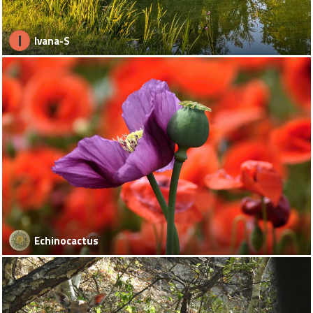
I
Ivana-S
Echinocactus