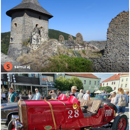
S
samuraj