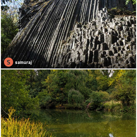
S
samuraj