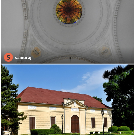
S
samuraj