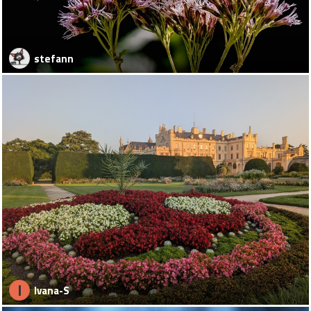
stefann
I
Ivana-S