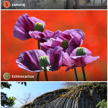
S
samuraj
Echinocactus