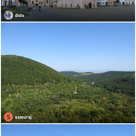
dido
S
samuraj