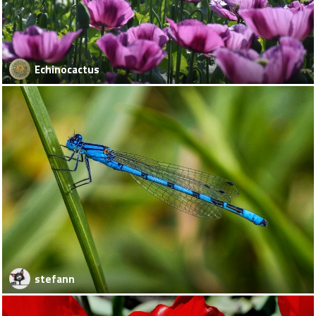
Echinocactus
stefann