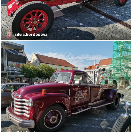
silvia.kordosova