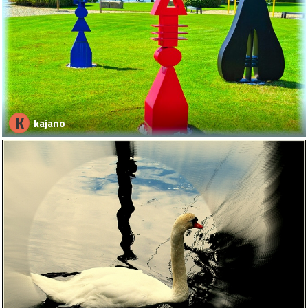
K
kajano