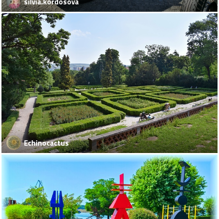
silvia.kordosova
Echinocactus