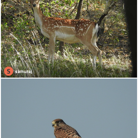
S
samuraj