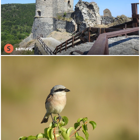
S
samuraj