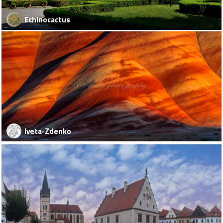
Echinocactus
Iveta-Zdenko