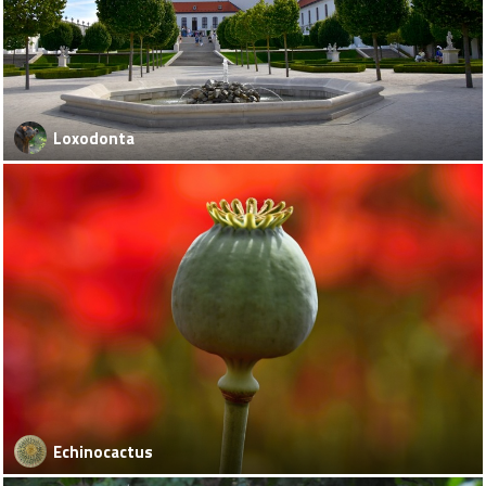
Loxodonta
Echinocactus