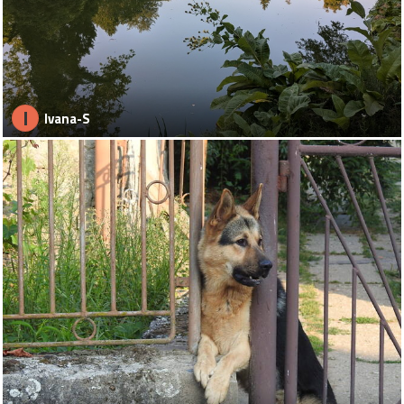
I
Ivana-S