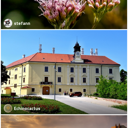
stefann
Echinocactus