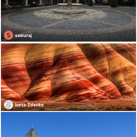
S
samuraj
Iveta-Zdenko