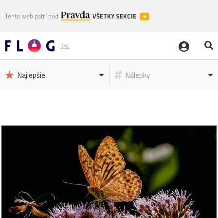
Tento web patrí pod
VŠETKY SEKCIE
Najlepšie
Nálepky