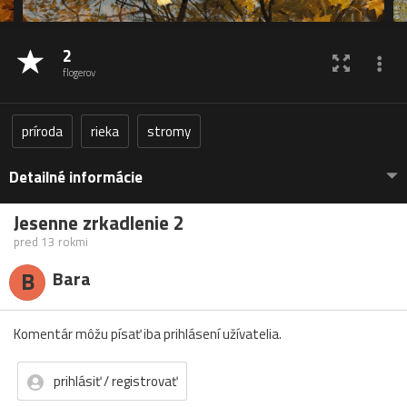
2
flogerov
príroda
rieka
stromy
Detailné informácie
Jesenne zrkadlenie 2
pred 13 rokmi
B
Bara
Komentár môžu písať iba prihlásení užívatelia.
prihlásiť / registrovať