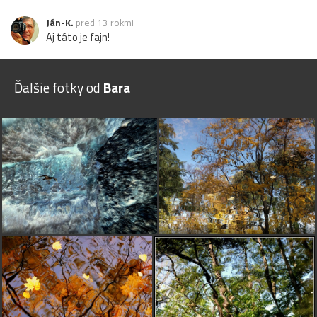
Ján-K.
pred 13 rokmi
Aj táto je fajn!
Ďalšie fotky od
Bara