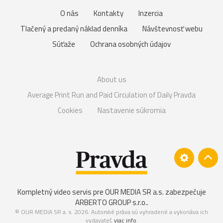
O nás
Kontakty
Inzercia
Tlačený a predaný náklad denníka
Návštevnosť webu
Súťaže
Ochrana osobných údajov
About us
Average Print Run and Paid Circulation of Daily Pravda
Cookies
Nastavenie súkromia
Kompletný video servis pre OUR MEDIA SR a.s. zabezpečuje
ARBERTO GROUP s.r.o.
.
© OUR MEDIA SR a. s. 2026. Autorské práva sú vyhradené a vykonáva ich
vydavateľ,
viac info
.