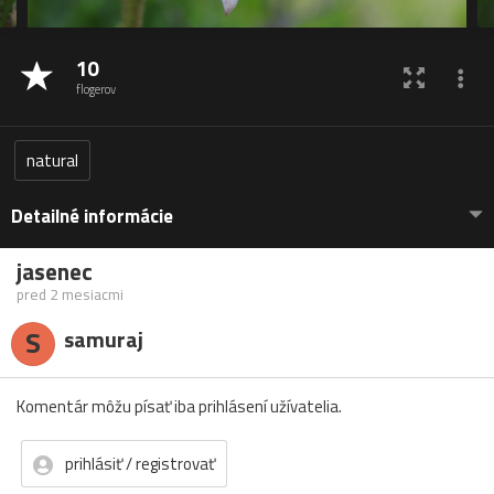
10
flogerov
natural
Detailné informácie
jasenec
pred 2 mesiacmi
S
samuraj
Komentár môžu písať iba prihlásení užívatelia.
prihlásiť / registrovať