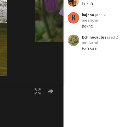
Pekná
K
kajano
pred 2
mesiacmi
pekne
Echinocactus
pred 2
mesiacmi
Páči sa mi.