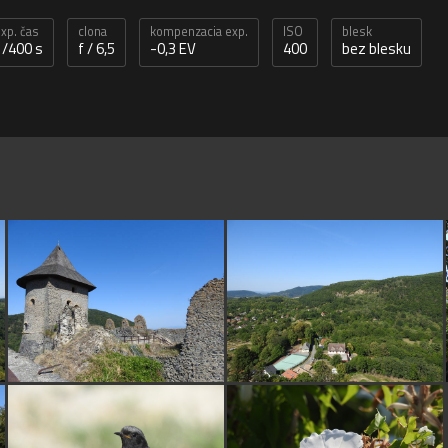
xp. čas
clona
kompenzacia exp.
ISO
blesk
1/400 s
f / 6,5
-0,3 EV
400
bez blesku