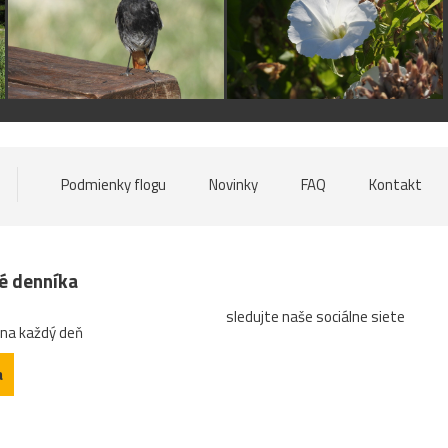
Podmienky flogu
Novinky
FAQ
Kontakt
né denníka
sledujte naše sociálne siete
 na každý deň
a