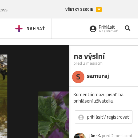
News
VŠETKY SEKCIE
Prihlásiť
NAHRAŤ
Registrovať
na výslní
pred 2 mesiacmi
S
samuraj
Komentár môžu písať iba
prihlásení užívatelia.
prihlásiť / registrovať
Ján-K.
pred 2 mesiacmi