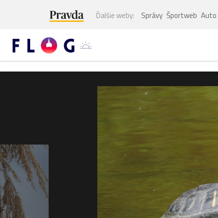
Ďalšie weby:
Správy
Športweb
Auto