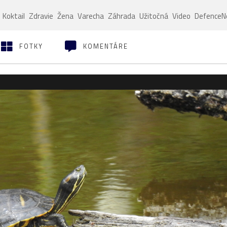
Koktail
Zdravie
Žena
Varecha
Záhrada
Užitočná
Video
Defence
FOTKY
KOMENTÁRE