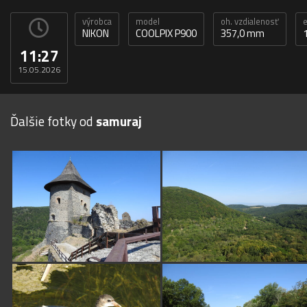
výrobca
model
oh. vzdialenosť
e
NIKON
COOLPIX P900
357,0 mm
11:27
15.05.2026
Ďalšie fotky od
samuraj