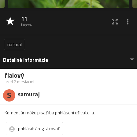
11
flogerov
natural
Detailné informácie
fialový
pred 2 mesiacmi
S
samuraj
Komentár môžu písať iba prihlásení užívatelia.
prihlásiť / registrovať