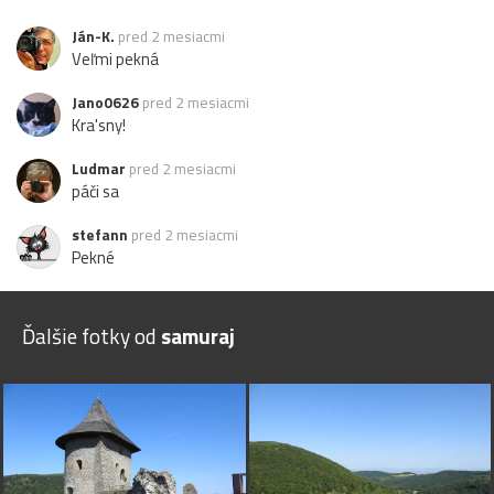
Ján-K.
pred 2 mesiacmi
Veľmi pekná
Jano0626
pred 2 mesiacmi
Kra'sny!
Ludmar
pred 2 mesiacmi
páči sa
stefann
pred 2 mesiacmi
Pekné
Ďalšie fotky od
samuraj