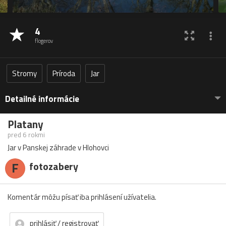
4
flogerov
Stromy
Príroda
Jar
Detailné informácie
Platany
pred 6 rokmi
Jar v Panskej záhrade v Hlohovci
F
fotozabery
Komentár môžu písať iba prihlásení užívatelia.
prihlásiť / registrovať