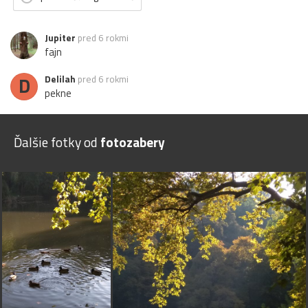
Jupiter
pred 6 rokmi
fajn
D
Delilah
pred 6 rokmi
pekne
Ďalšie fotky od
fotozabery