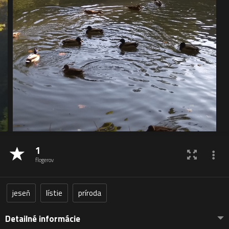
1
flogerov
jeseň
lístie
príroda
Detailné informácie