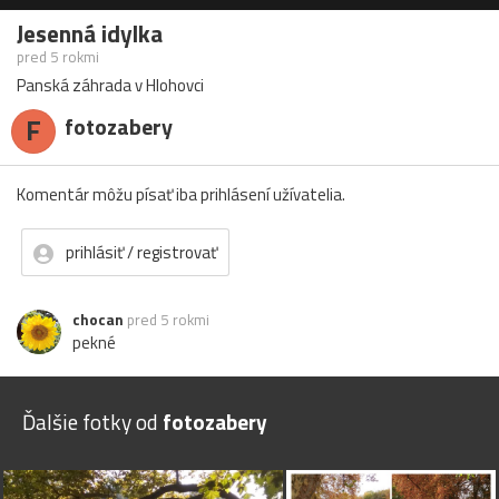
Jesenná idylka
pred 5 rokmi
Panská záhrada v Hlohovci
F
fotozabery
Komentár môžu písať iba prihlásení užívatelia.
prihlásiť / registrovať
chocan
pred 5 rokmi
pekné
Ďalšie fotky od
fotozabery