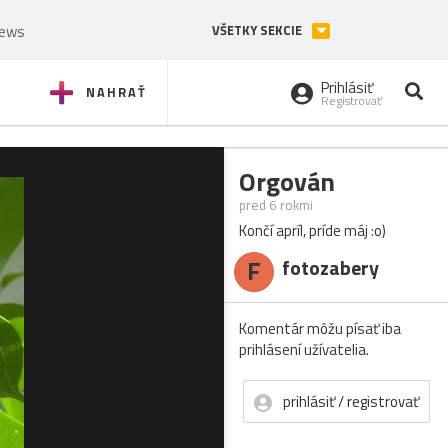
News
VŠETKY SEKCIE
Prihlásiť
NAHRAŤ
Registrovať
Orgován
pred 6 rokmi
Končí apríl, príde máj :o)
F
fotozabery
Komentár môžu písať iba
prihlásení užívatelia.
prihlásiť / registrovať