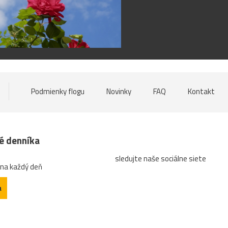
Podmienky flogu
Novinky
FAQ
Kontakt
né denníka
sledujte naše sociálne siete
 na každý deň
a