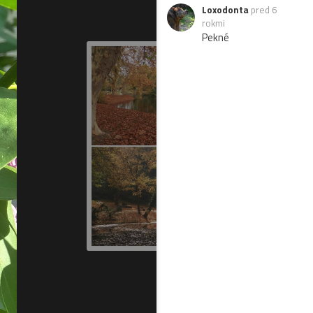
Loxodonta
pred 6
rokmi
Pekné