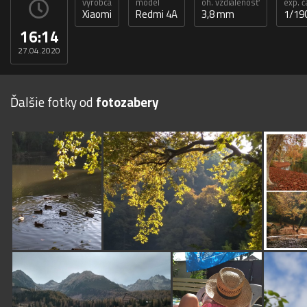
výrobca
model
oh. vzdialenosť
exp. č
Xiaomi
Redmi 4A
3,8 mm
1/19
16:14
27.04.2020
Ďalšie fotky od
fotozabery