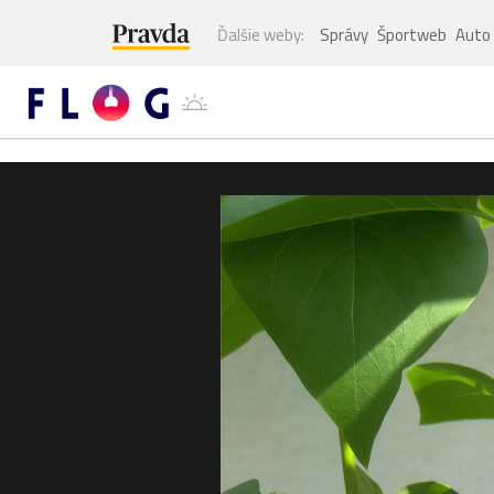
Ďalšie weby:
Správy
Športweb
Auto