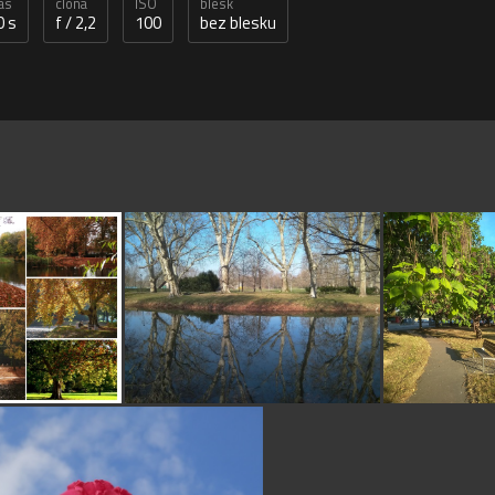
as
clona
ISO
blesk
0 s
f / 2,2
100
bez blesku