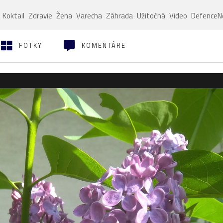
Koktail
Zdravie
Žena
Varecha
Záhrada
Užitočná
Video
Defence
FOTKY
KOMENTÁRE