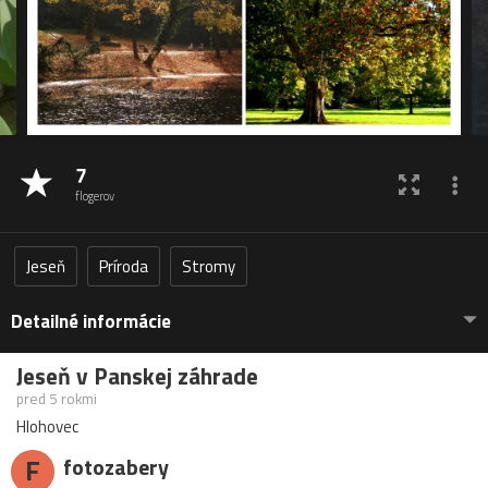
7
flogerov
Jeseň
Príroda
Stromy
Detailné informácie
Jeseň v Panskej záhrade
pred 5 rokmi
Hlohovec
F
fotozabery