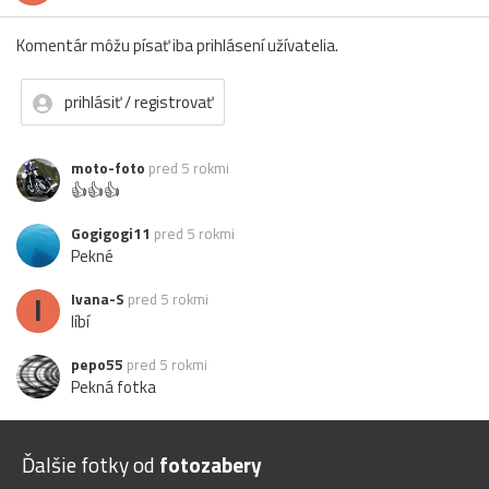
Komentár môžu písať iba prihlásení užívatelia.
prihlásiť / registrovať
moto-foto
pred 5 rokmi
👍👍👍
Gogigogi11
pred 5 rokmi
Pekné
I
Ivana-S
pred 5 rokmi
líbí
pepo55
pred 5 rokmi
Pekná fotka
Ďalšie fotky od
fotozabery