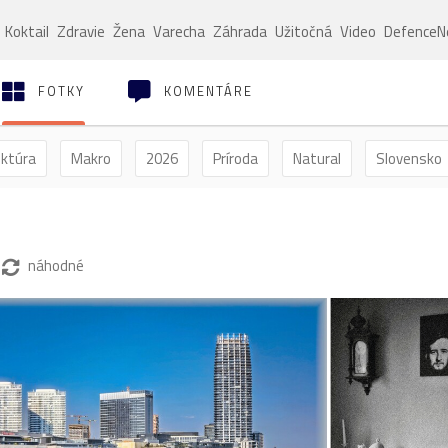
Koktail
Zdravie
Žena
Varecha
Záhrada
Užitočná
Video
Defence
FOTKY
KOMENTÁRE
ektúra
Makro
2026
Príroda
Natural
Slovensko
ýľ
Vtáctvo
Jar
Leto
Jeseň
Zima
náhodné