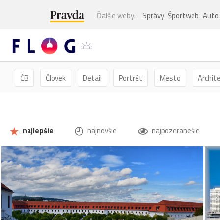
Ďalšie weby:
Správy
Športweb
Auto
ČB
Človek
Detail
Portrét
Mesto
Archit
Kvety
Kvet
Zátišie
Zvieratá
Hmyz
Mot
najlepšie
najnovšie
najpozeranešie