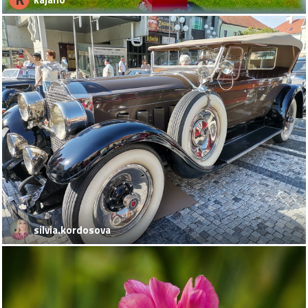
silvia.kordosova