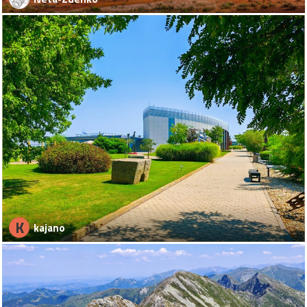
K
kajano