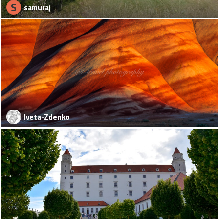
S
samuraj
Iveta-Zdenko