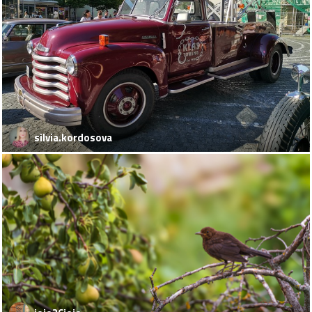
silvia.kordosova