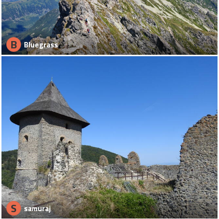
B
Bluegrass
S
samuraj