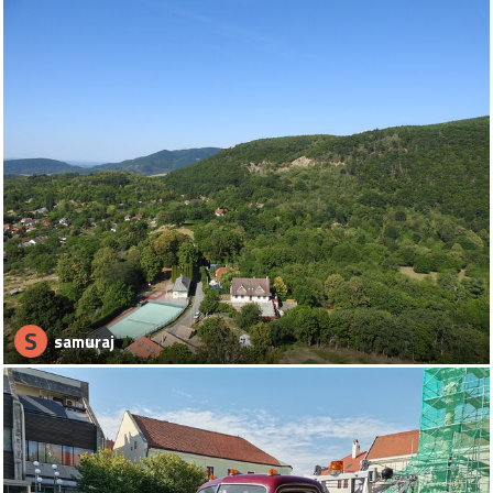
S
samuraj