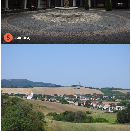
S
samuraj