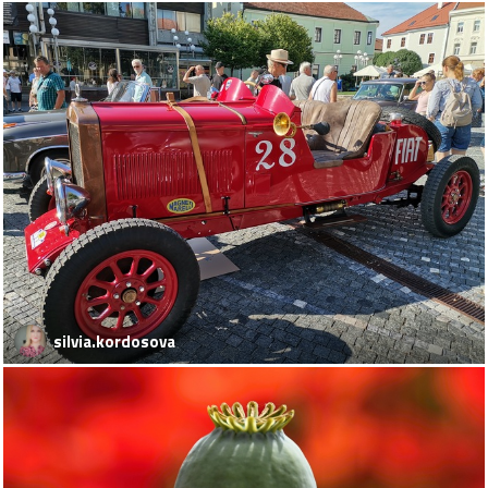
silvia.kordosova