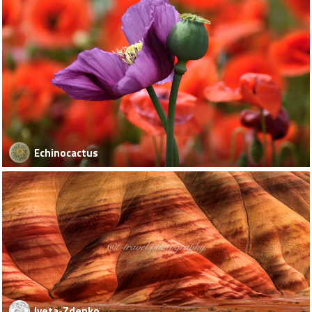
Echinocactus
Iveta-Zdenko