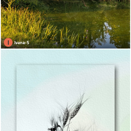
I
Ivana-S