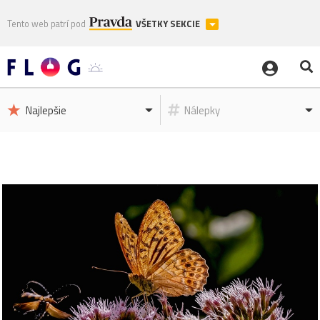
Tento web patrí pod
VŠETKY SEKCIE
Najlepšie
Nálepky