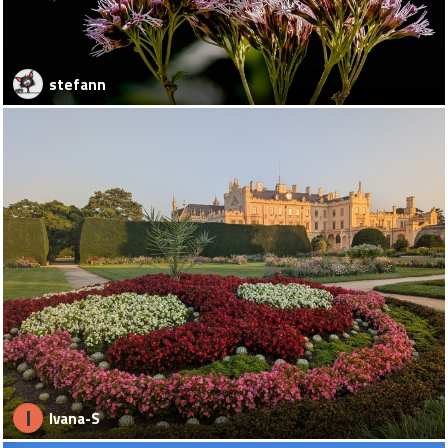
stefann
I
Ivana-S