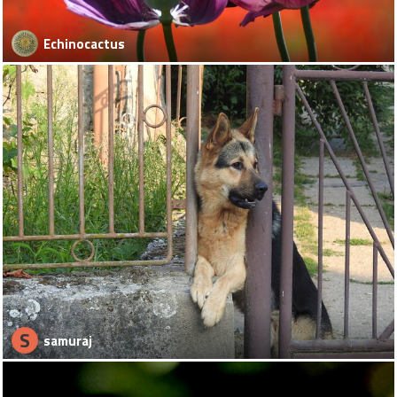
Echinocactus
S
samuraj