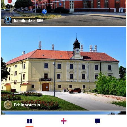
kamikadze-666
Echinocactus