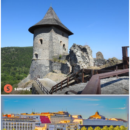
S
samuraj