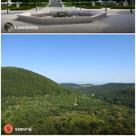
Loxodonta
S
samuraj