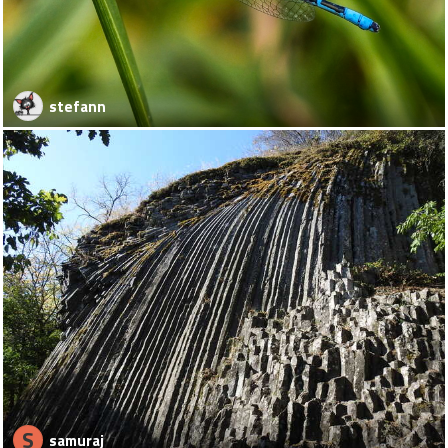
stefann
S
samuraj