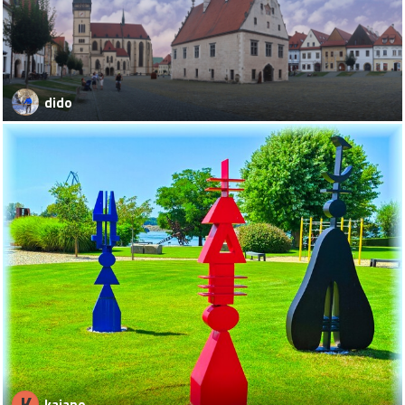
dido
K
kajano