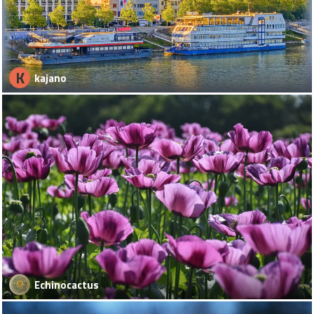
K
kajano
Echinocactus