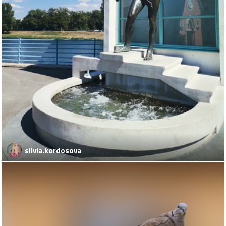
silvia.kordosova