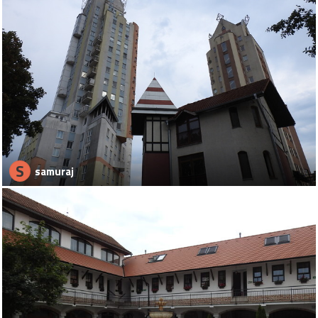
S
samuraj