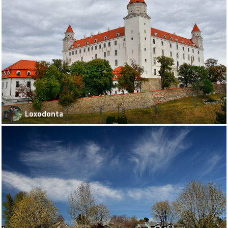
Loxodonta