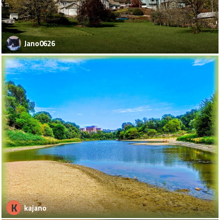
Jano0626
K
kajano