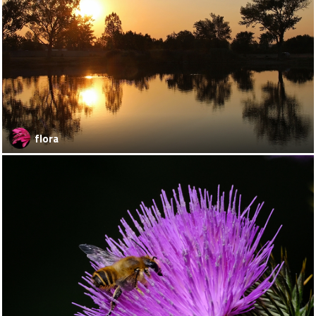
flora