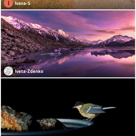
I
Ivana-S
Iveta-Zdenko