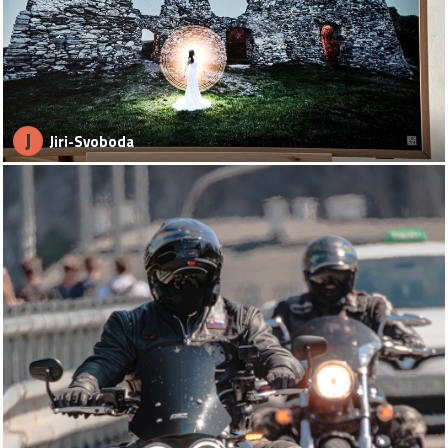
J
Jiri-Svoboda