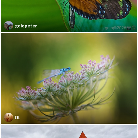
golopeter
DL