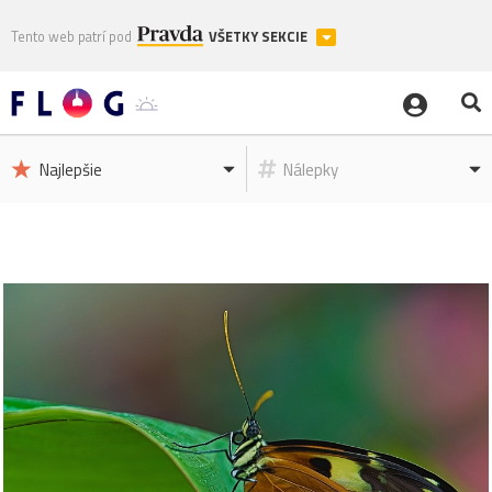
Tento web patrí pod
VŠETKY SEKCIE
Najlepšie
Nálepky