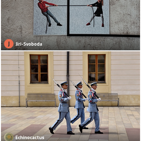
J
Jiri-Svoboda
Echinocactus