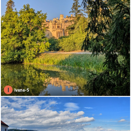
I
Ivana-S