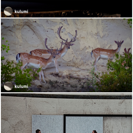
kulumi
kulumi