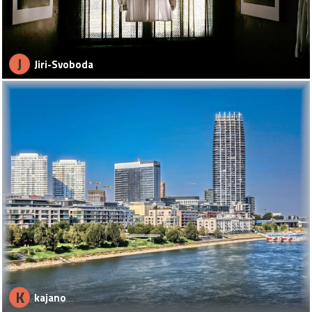
J
Jiri-Svoboda
K
kajano