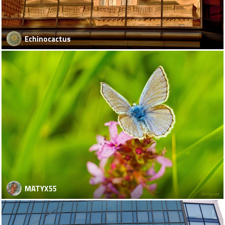
Echinocactus
MATYX55