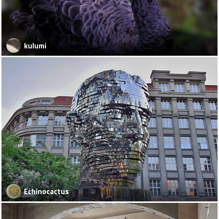
kulumi
Echinocactus