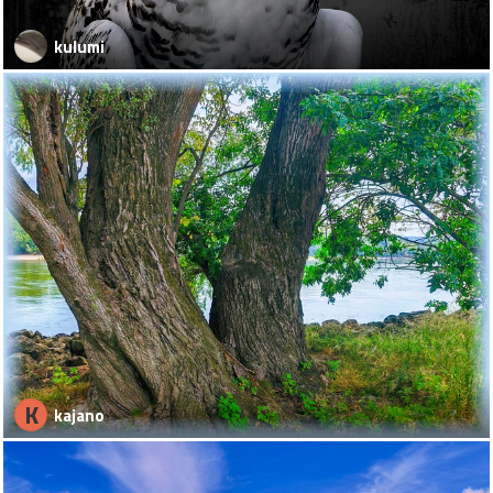
kulumi
K
kajano