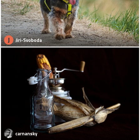
J
Jiri-Svoboda
carnansky