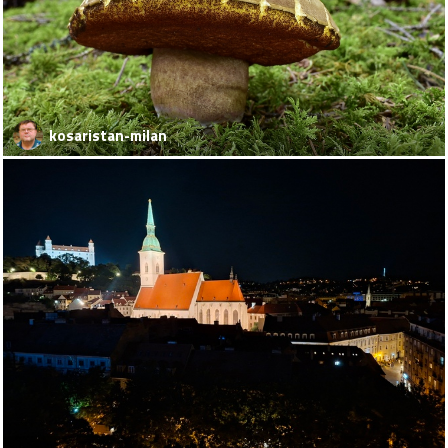
kosaristan-milan