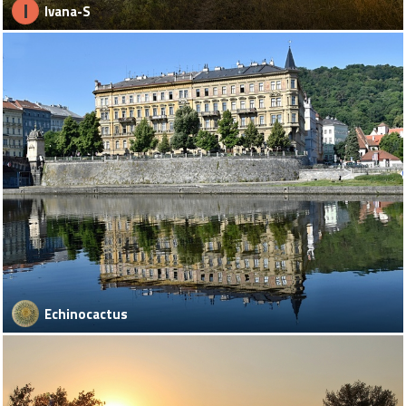
I
Ivana-S
Echinocactus