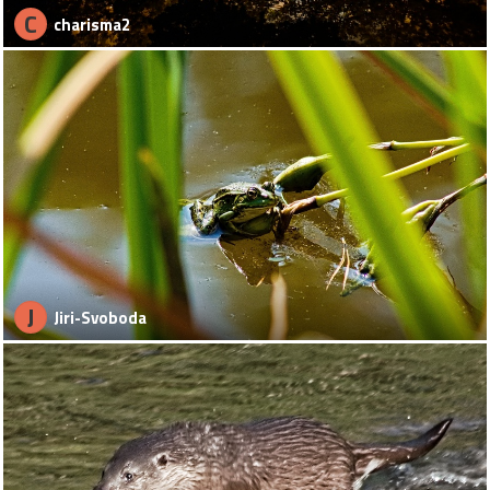
C
charisma2
J
Jiri-Svoboda