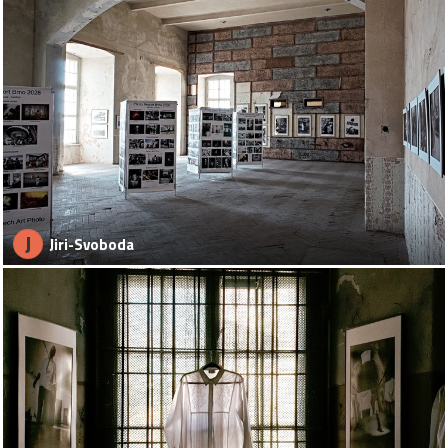
J
Jiri-Svoboda