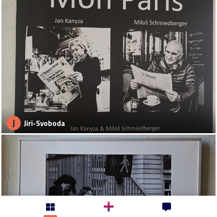
J
Jiri-Svoboda