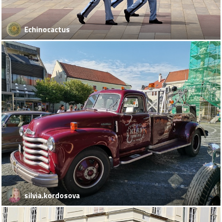
Echinocactus
silvia.kordosova