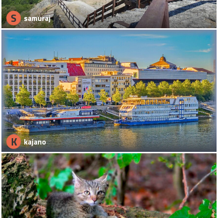
S
samuraj
K
kajano