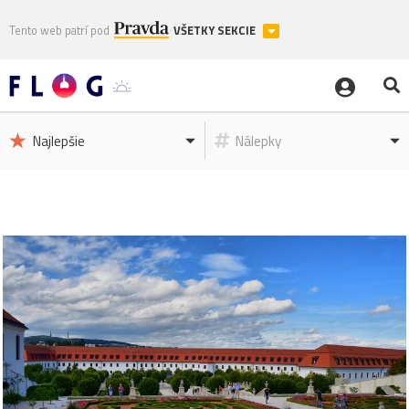
Tento web patrí pod
VŠETKY SEKCIE
Najlepšie
Nálepky