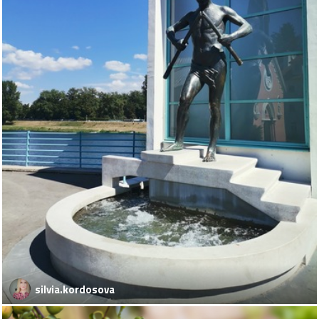
silvia.kordosova