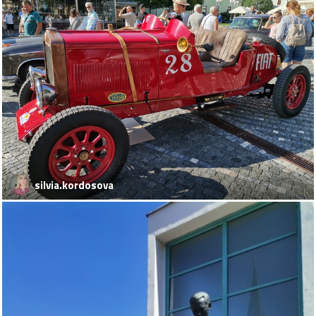
silvia.kordosova