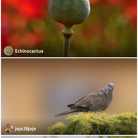
Echinocactus
jojo26jojo