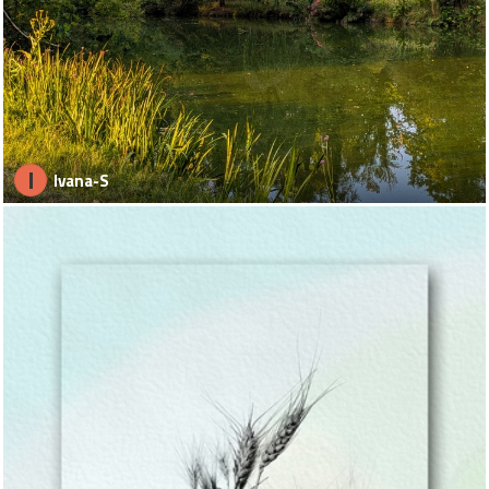
I
Ivana-S