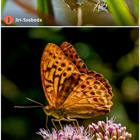
J
Jiri-Svoboda