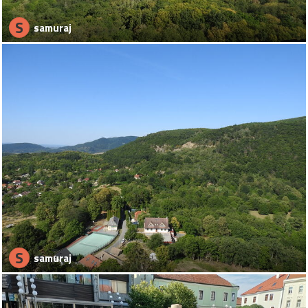
S
samuraj
S
samuraj