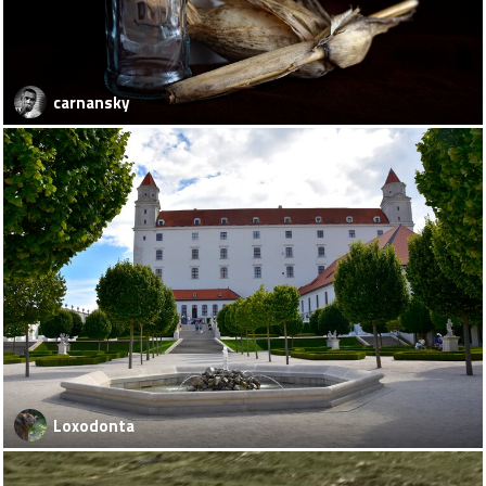
carnansky
Loxodonta