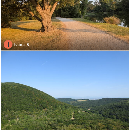
I
Ivana-S