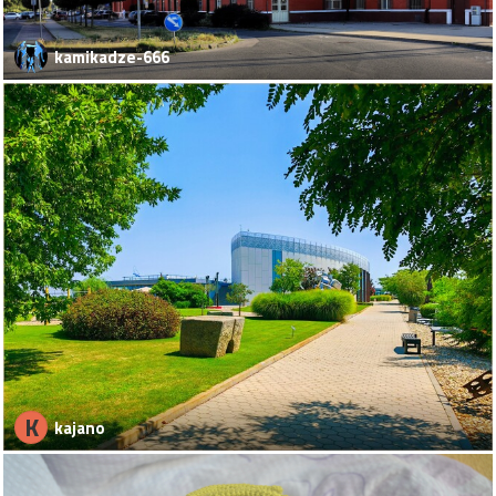
kamikadze-666
K
kajano