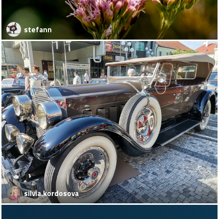
stefann
silvia.kordosova