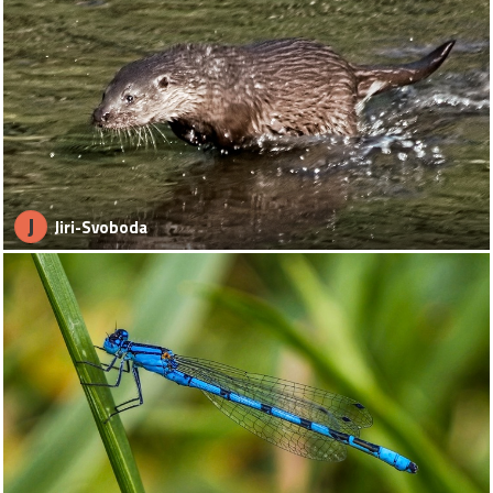
J
Jiri-Svoboda