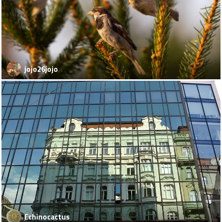
jojo26jojo
Echinocactus