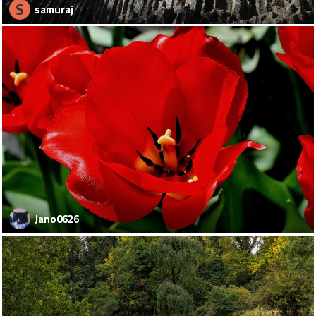
S
samuraj
Jano0626