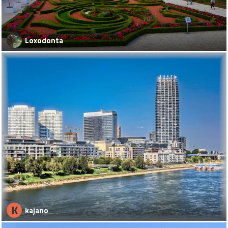
Loxodonta
K
kajano