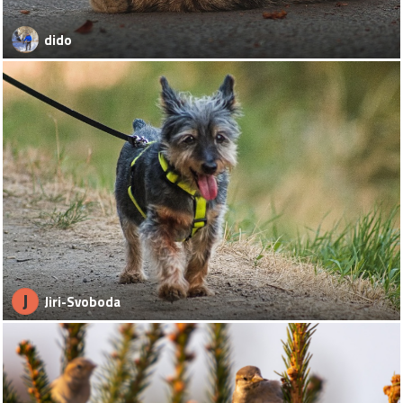
dido
J
Jiri-Svoboda