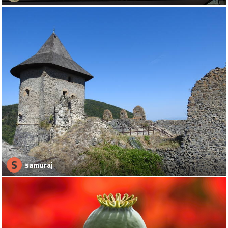
S
samuraj