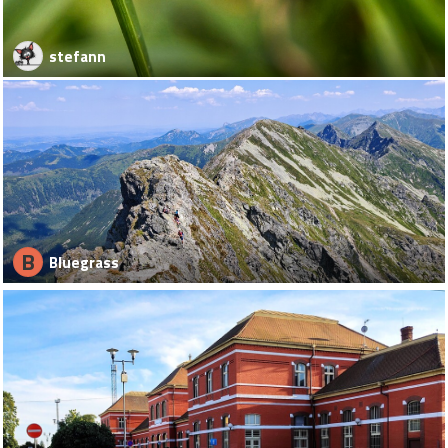
stefann
B
Bluegrass