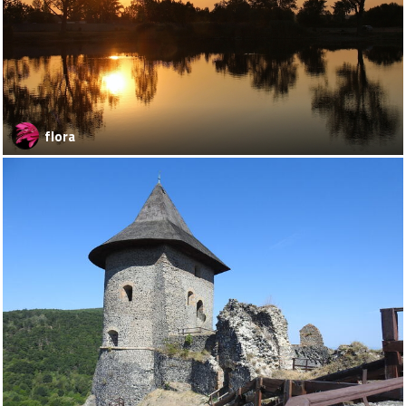
flora