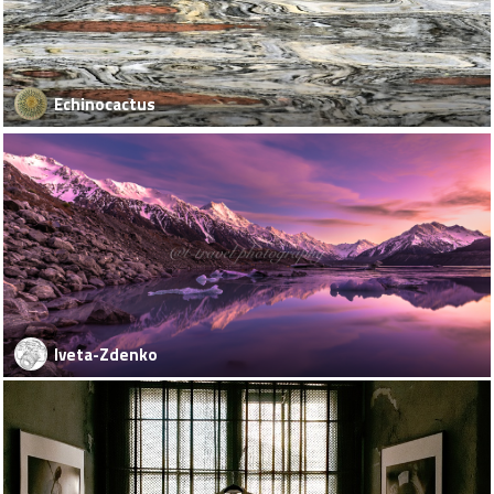
Echinocactus
Iveta-Zdenko