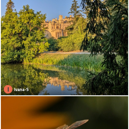
I
Ivana-S