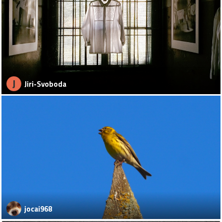
J
Jiri-Svoboda
jocai968