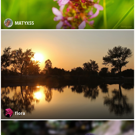
MATYX55
flora