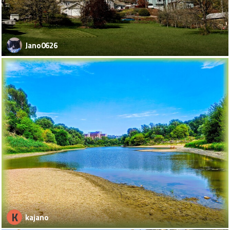
Jano0626
K
kajano