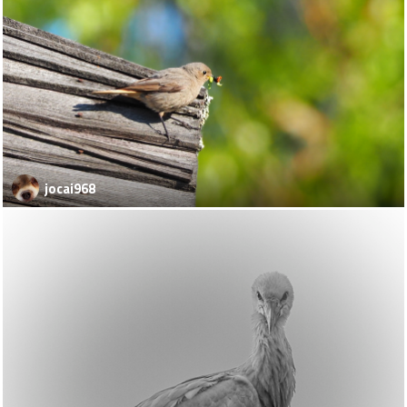
jocai968