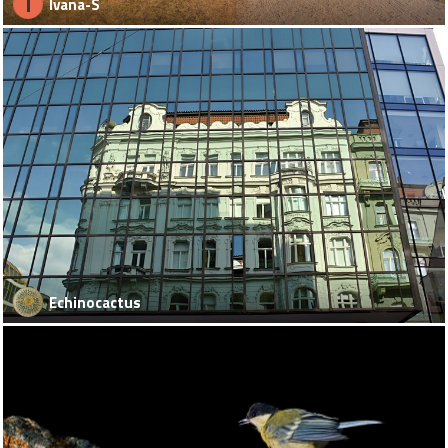
I
Ivana-S
Echinocactus