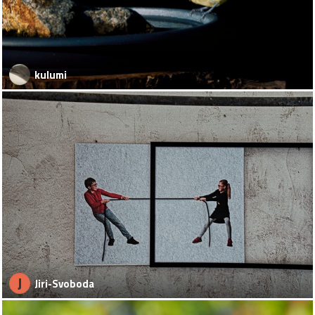
kulumi
J
Jiri-Svoboda