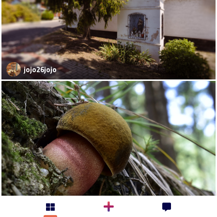
jojo26jojo
kosaristan-milan