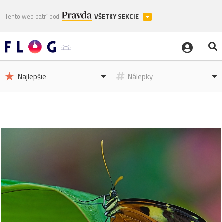
Tento web patrí pod
VŠETKY SEKCIE
Najlepšie
Nálepky