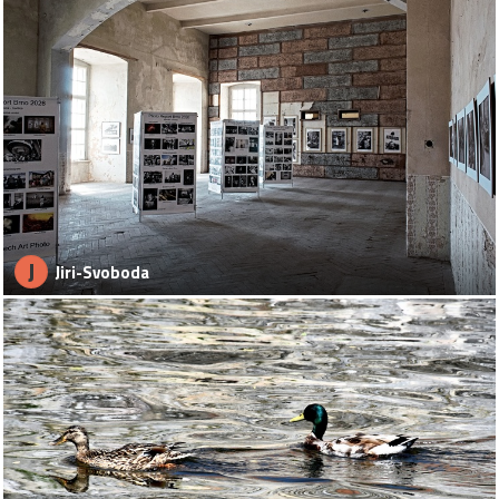
J
Jiri-Svoboda