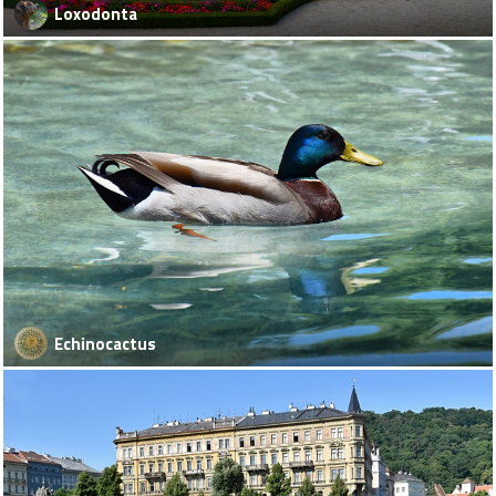
Loxodonta
Echinocactus