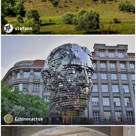
stefann
Echinocactus