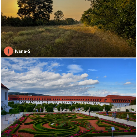
I
Ivana-S