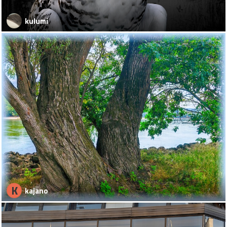
kulumi
K
kajano