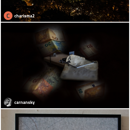
C
charisma2
carnansky