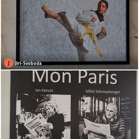
J
Jiri-Svoboda