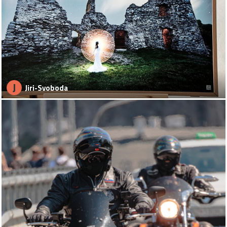
J
Jiri-Svoboda