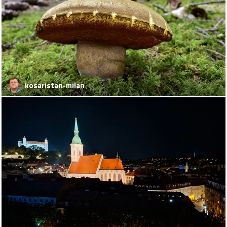
kosaristan-milan