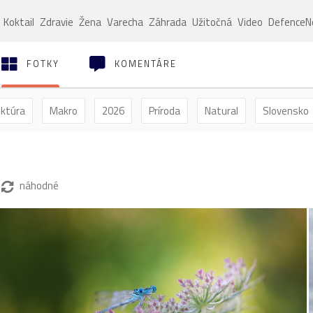
Koktail
Zdravie
Žena
Varecha
Záhrada
Užitočná
Video
Defence
FOTKY
KOMENTÁRE
ektúra
Makro
2026
Príroda
Natural
Slovensko
ýľ
Vtáctvo
Jar
Leto
Jeseň
Zima
náhodné