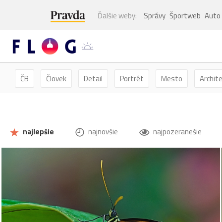
Ďalšie weby:
Správy
Športweb
Auto
ČB
Človek
Detail
Portrét
Mesto
Archit
Kvety
Kvet
Zátišie
Zvieratá
Hmyz
Mot
najlepšie
najnovšie
najpozeranešie