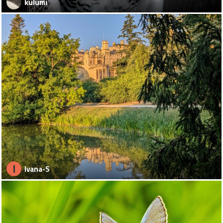
kulumi
I
Ivana-S