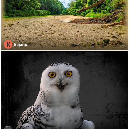
K
kajano