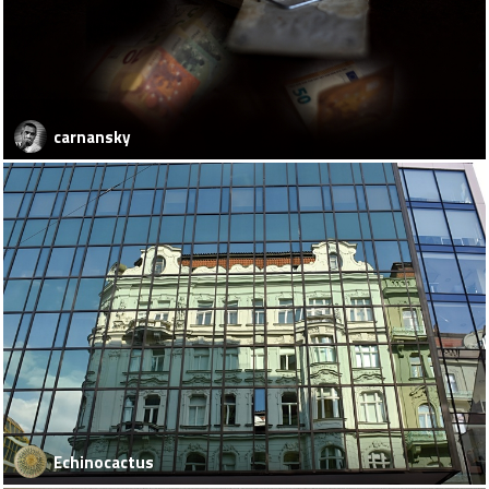
carnansky
Echinocactus