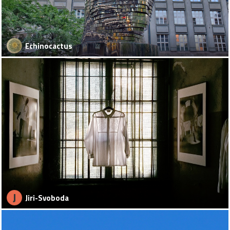
Echinocactus
J
Jiri-Svoboda