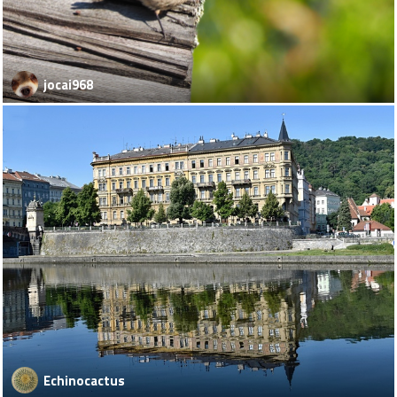
jocai968
Echinocactus