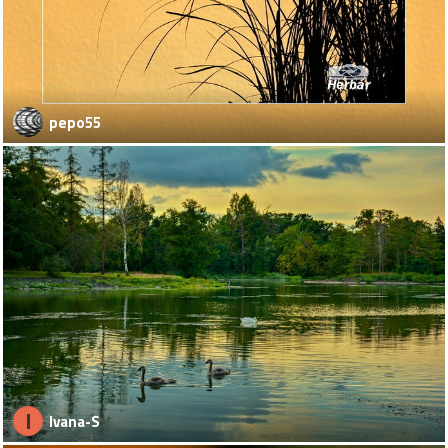
pepo55
I
Ivana-S