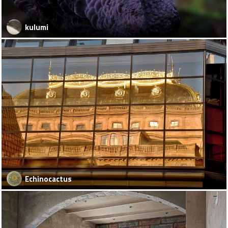
kulumi
Echinocactus