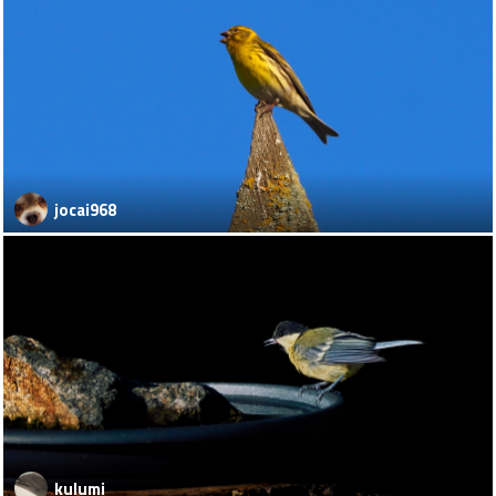
jocai968
kulumi