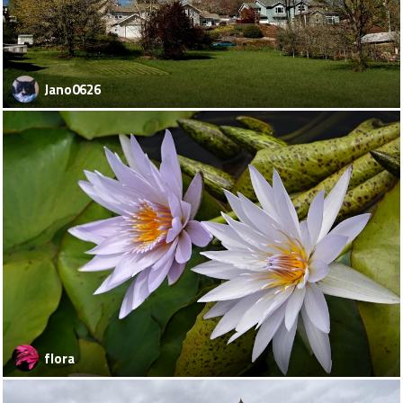
Jano0626
flora