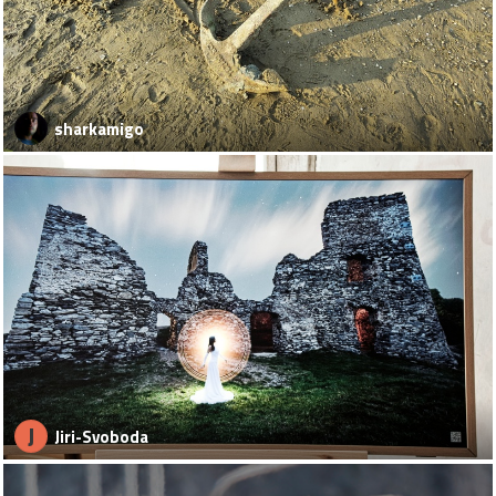
sharkamigo
J
Jiri-Svoboda