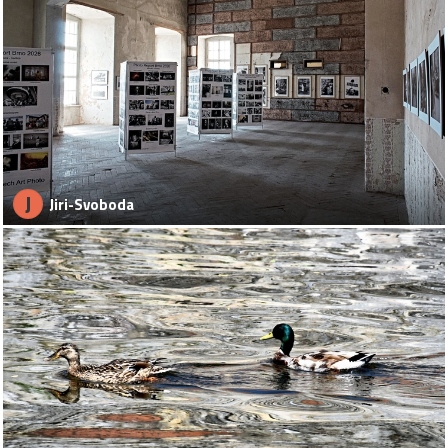
J
Jiri-Svoboda