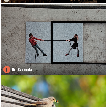
J
Jiri-Svoboda