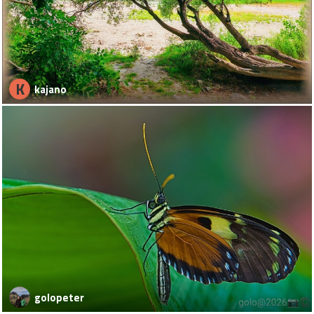
K
kajano
golopeter