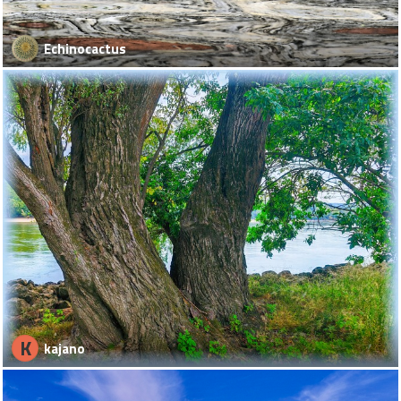
Echinocactus
K
kajano