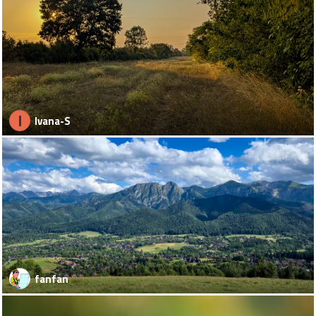
I
Ivana-S
fanfan