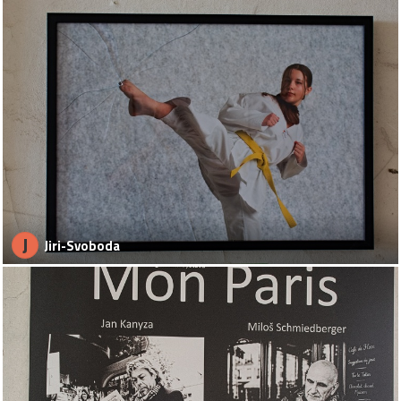
J
Jiri-Svoboda