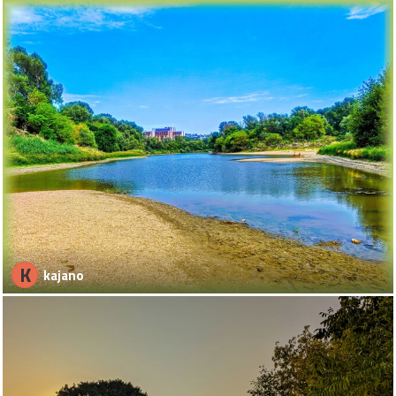
K
kajano