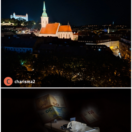
C
charisma2