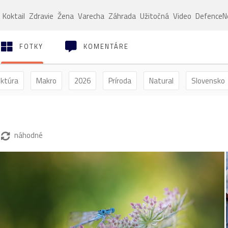
Koktail
Zdravie
Žena
Varecha
Záhrada
Užitočná
Video
Defence
FOTKY
KOMENTÁRE
ektúra
Makro
2026
Príroda
Natural
Slovensko
ýľ
Vtáctvo
Jar
Leto
Jeseň
Zima
náhodné