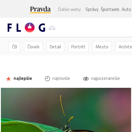
Ďalšie weby:
Správy
Športweb
Auto
ČB
Človek
Detail
Portrét
Mesto
Archit
Kvety
Kvet
Zátišie
Zvieratá
Hmyz
Mot
najlepšie
najnovšie
najpozeranešie