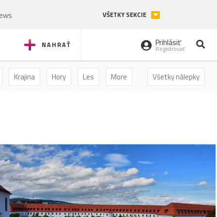
News
VŠETKY SEKCIE
Prihlásiť
NAHRAŤ
Registrovať
Krajina
Hory
Les
More
Všetky nálepky