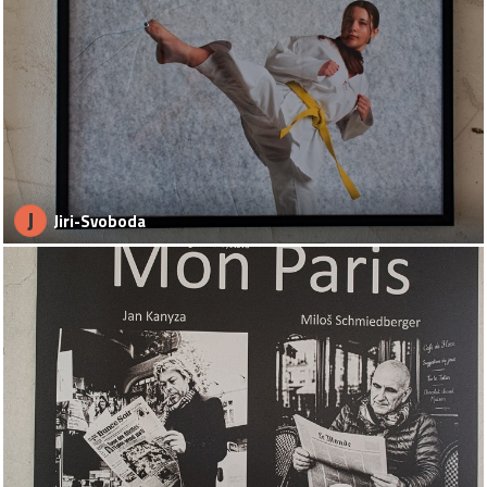
J
Jiri-Svoboda