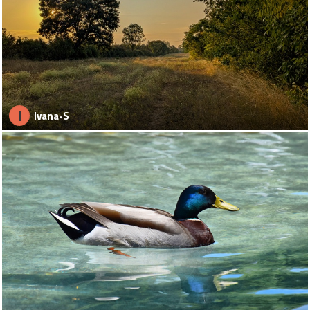
I
Ivana-S