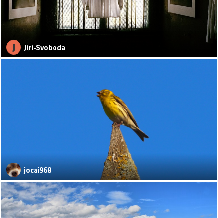
J
Jiri-Svoboda
jocai968