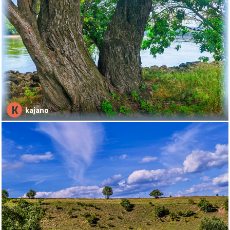
K
kajano