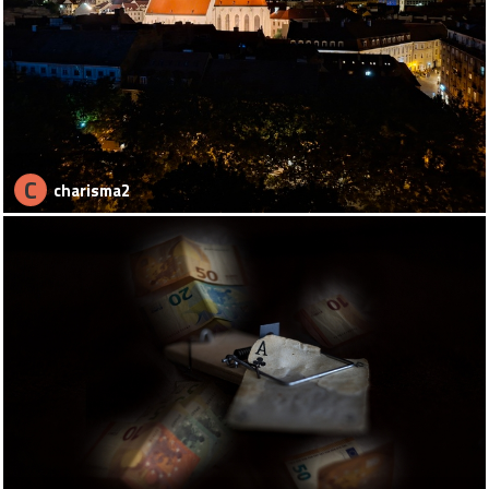
C
charisma2