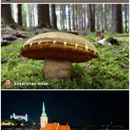
kosaristan-milan