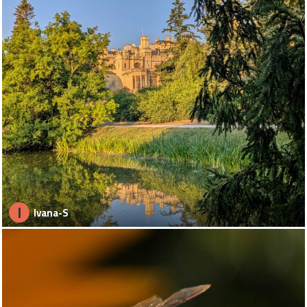
I
Ivana-S