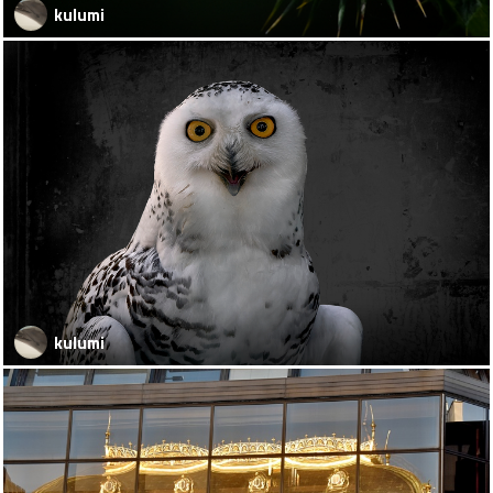
kulumi
kulumi