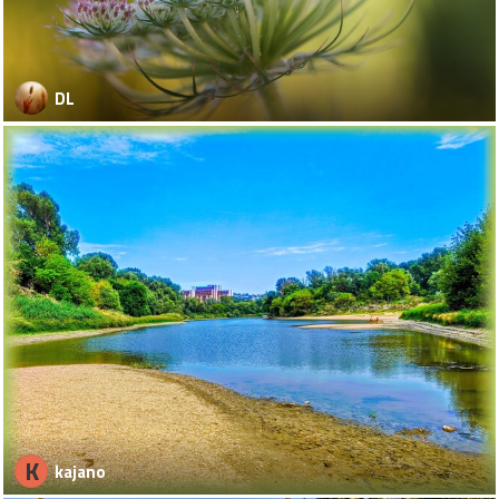
DL
K
kajano