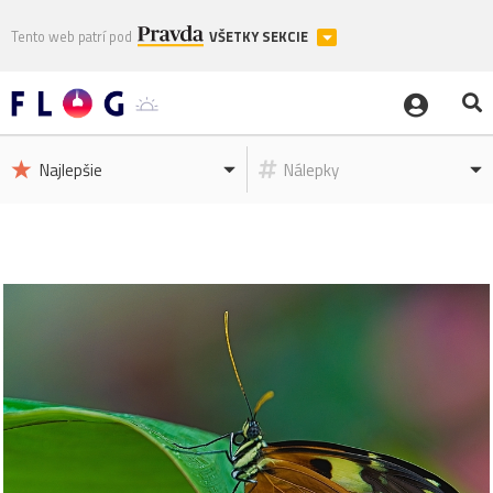
Tento web patrí pod
VŠETKY SEKCIE
Najlepšie
Nálepky