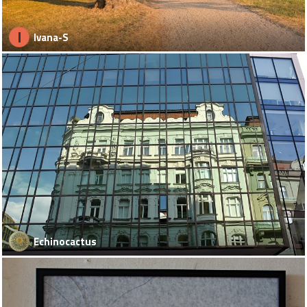
I
Ivana-S
Echinocactus