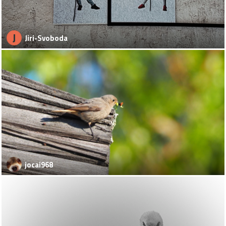
J
Jiri-Svoboda
jocai968