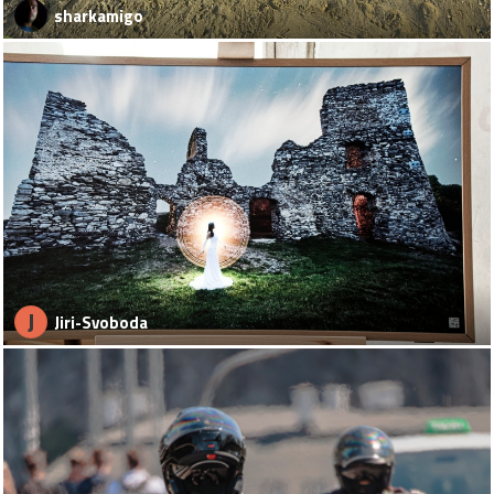
sharkamigo
J
Jiri-Svoboda