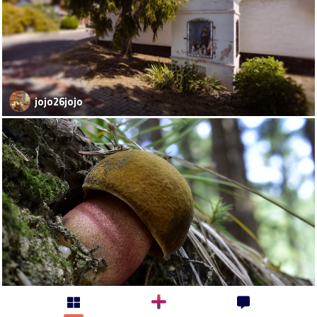
jojo26jojo
kosaristan-milan