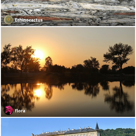
Echinocactus
flora