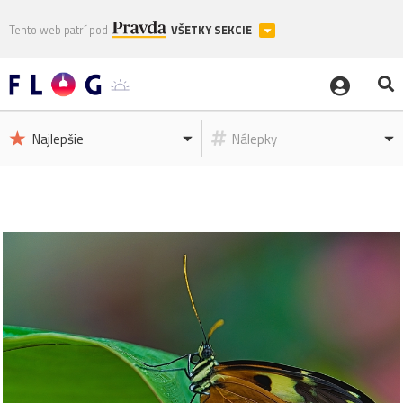
Tento web patrí pod
VŠETKY SEKCIE
Najlepšie
Nálepky