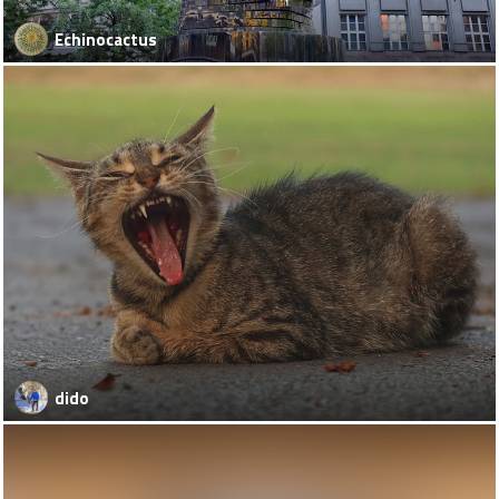
Echinocactus
dido