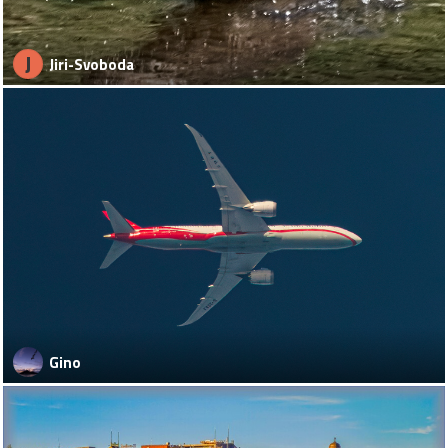
J
Jiri-Svoboda
Gino