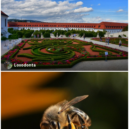
Loxodonta