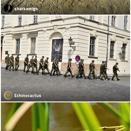
sharkamigo
Echinocactus