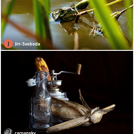
J
Jiri-Svoboda
carnansky