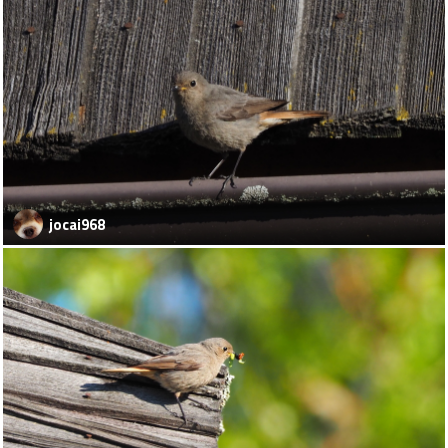
jocai968