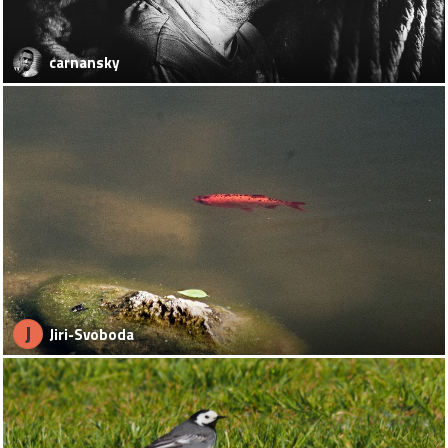
carnansky
J
Jiri-Svoboda