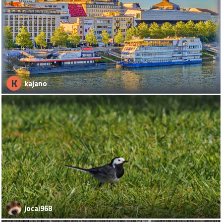
K
kajano
jocai968