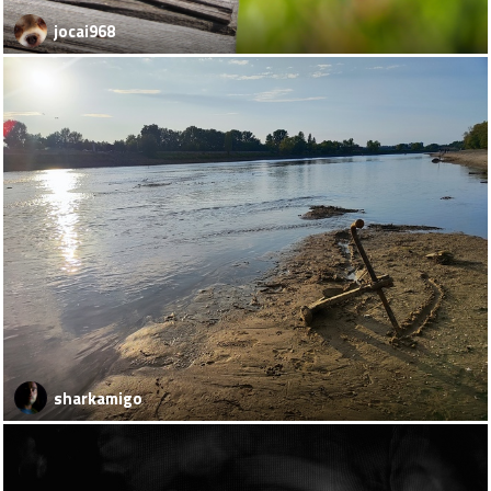
jocai968
sharkamigo