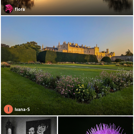
flora
I
Ivana-S