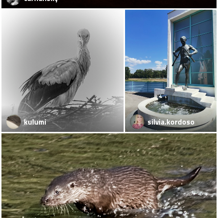
kulumi
silvia.kordosova