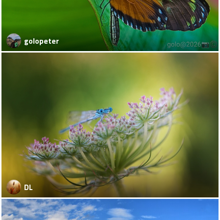
golopeter
DL