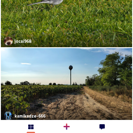
jocai968
kamikadze-666