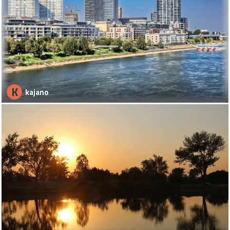
K
kajano