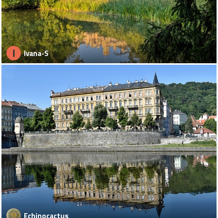
I
Ivana-S
Echinocactus