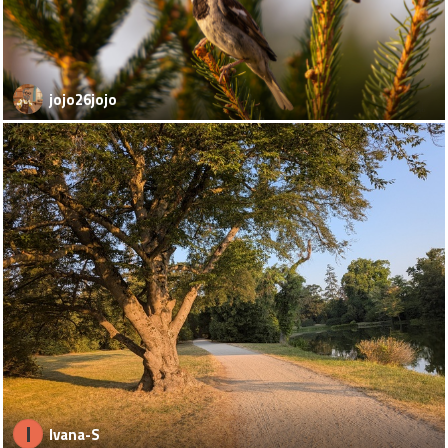
jojo26jojo
I
Ivana-S