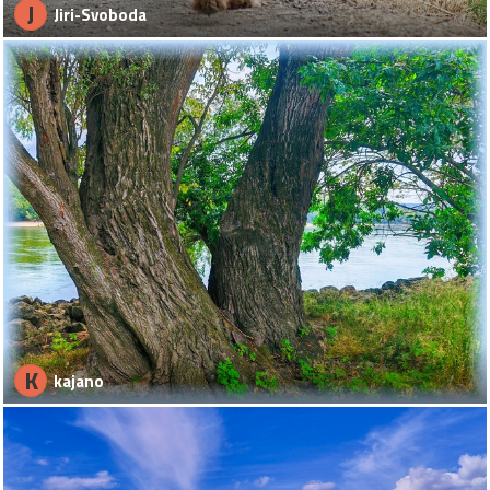
J
Jiri-Svoboda
K
kajano