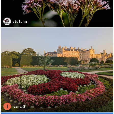
stefann
I
Ivana-S