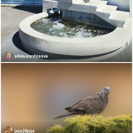
silvia.kordosova
jojo26jojo