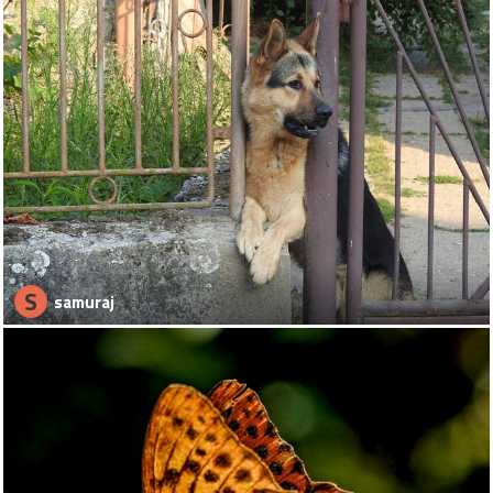
S
samuraj