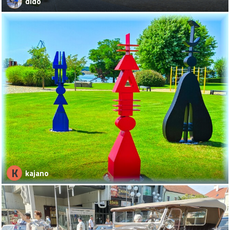
dido
K
kajano