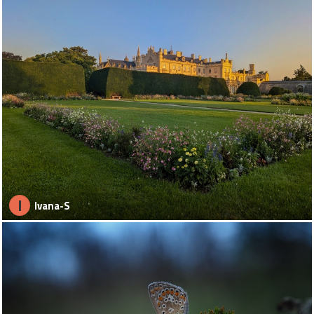
I
Ivana-S