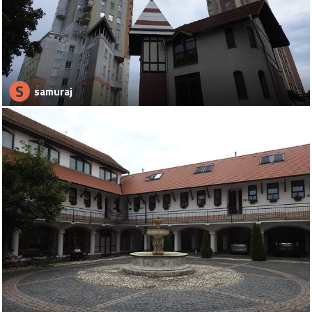
S
samuraj