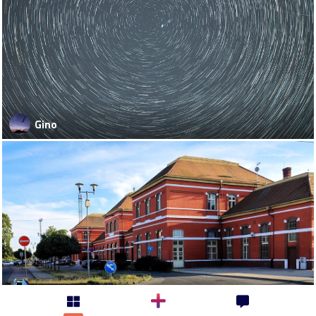
Gino
kamikadze-666