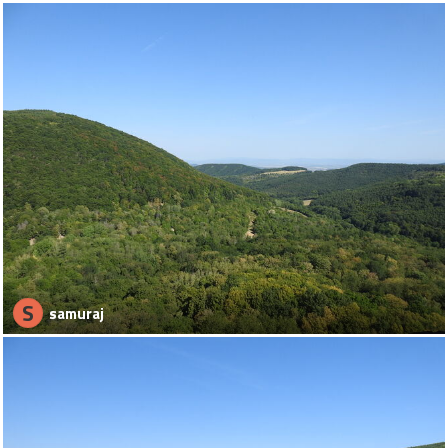
S
samuraj