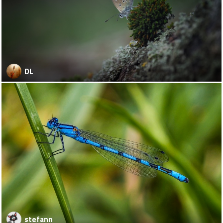
DL
stefann