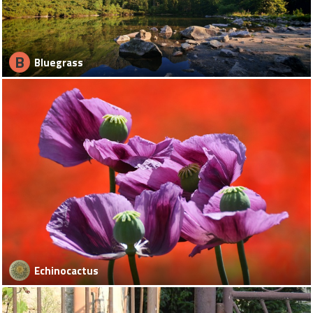
B
Bluegrass
Echinocactus