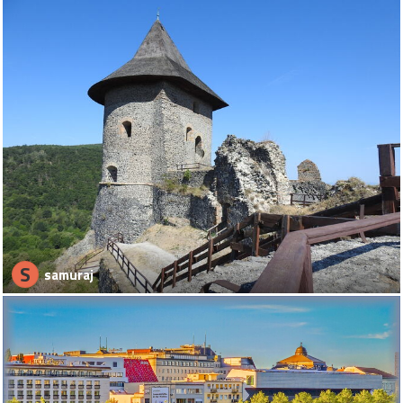
S
samuraj