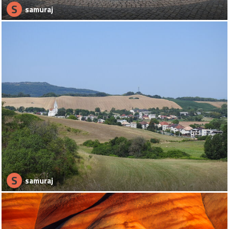
S
samuraj
S
samuraj