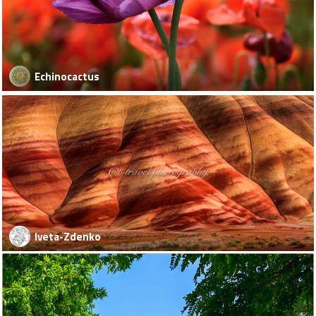
Echinocactus
Iveta-Zdenko