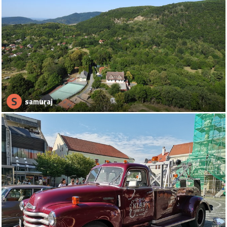
S
samuraj