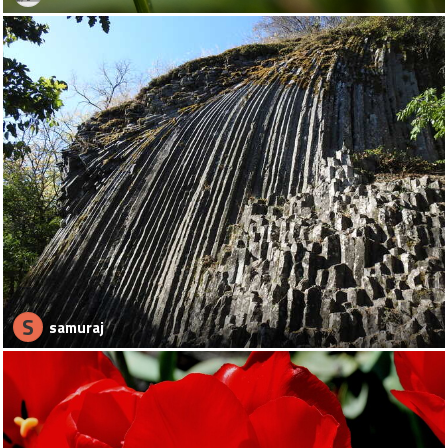
S
samuraj