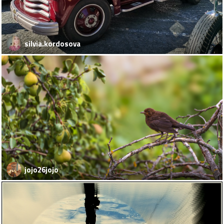
silvia.kordosova
jojo26jojo