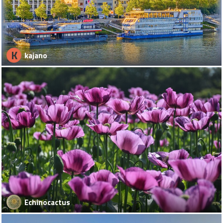
K
kajano
Echinocactus