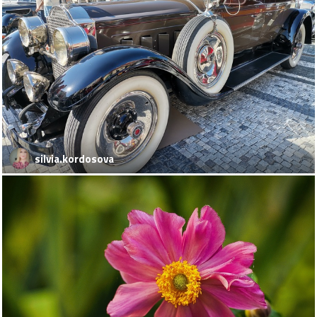
silvia.kordosova