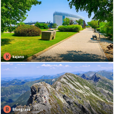
K
kajano
B
Bluegrass