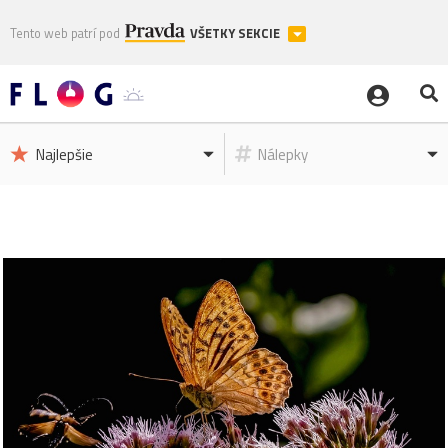
Tento web patrí pod
VŠETKY SEKCIE
Najlepšie
Nálepky