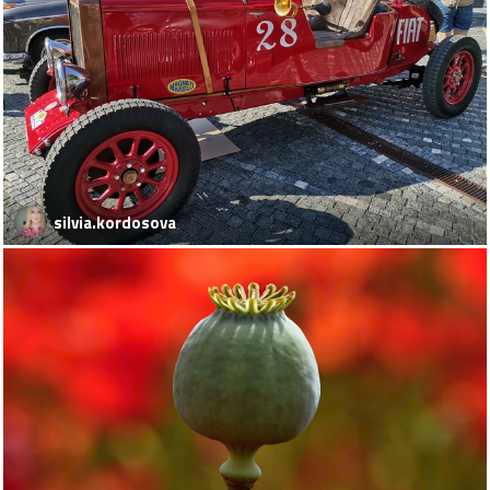
silvia.kordosova