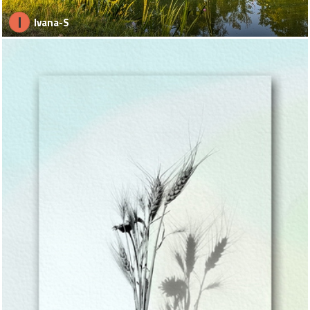
I
Ivana-S