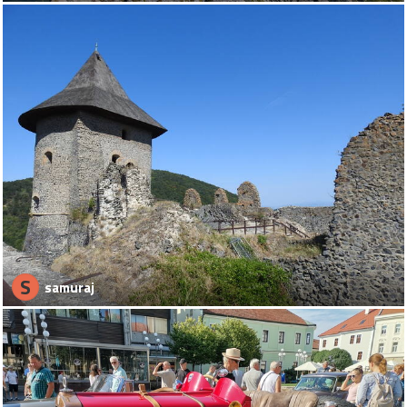
S
samuraj