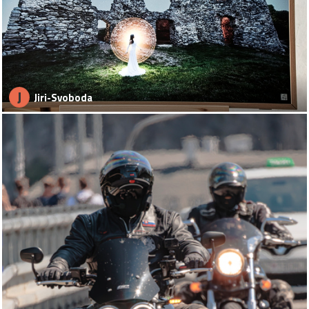
J
Jiri-Svoboda