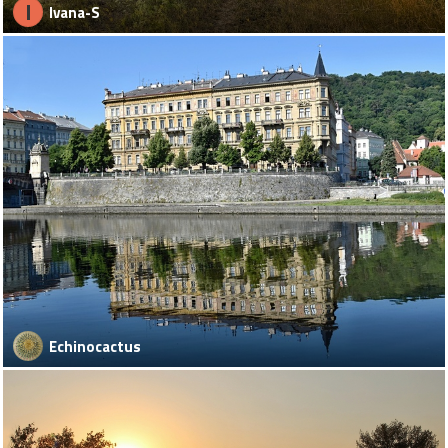
I
Ivana-S
Echinocactus