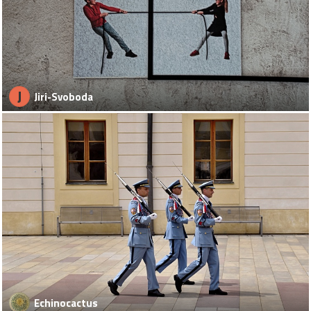
J
Jiri-Svoboda
Echinocactus