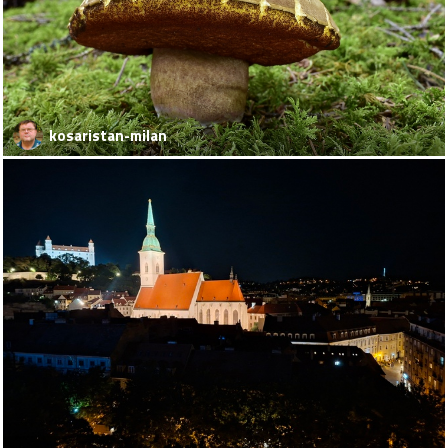
kosaristan-milan