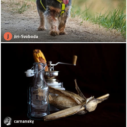
J
Jiri-Svoboda
carnansky