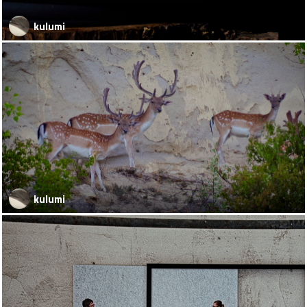
kulumi
kulumi