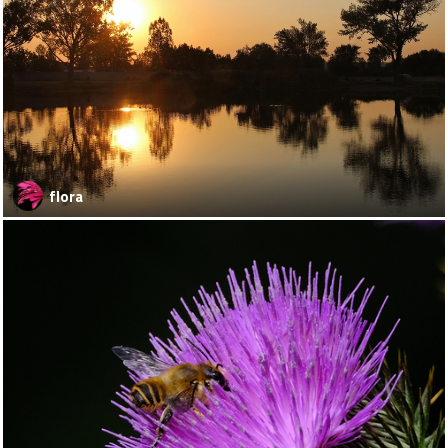
flora