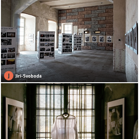
J
Jiri-Svoboda