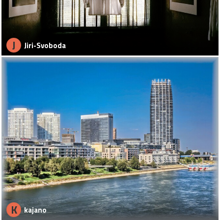
J
Jiri-Svoboda
K
kajano