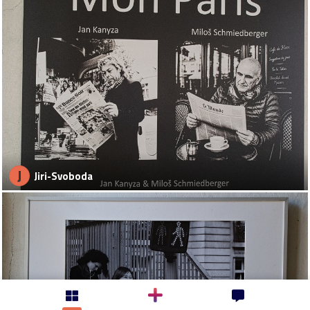
J
Jiri-Svoboda