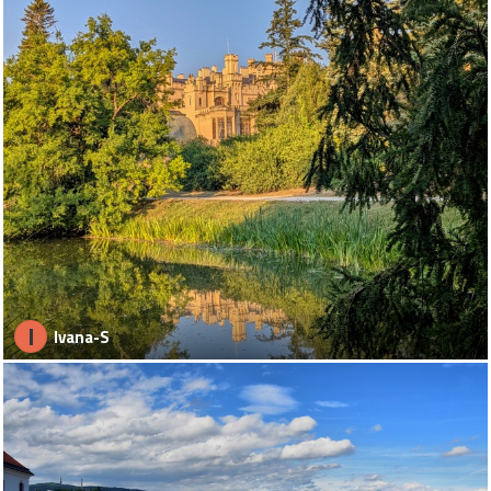
I
Ivana-S