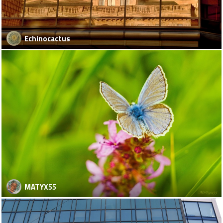
Echinocactus
MATYX55