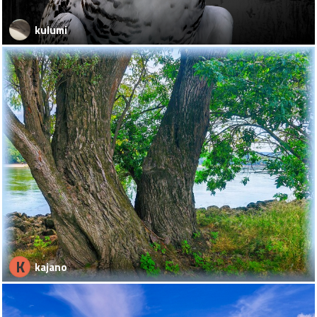
kulumi
K
kajano