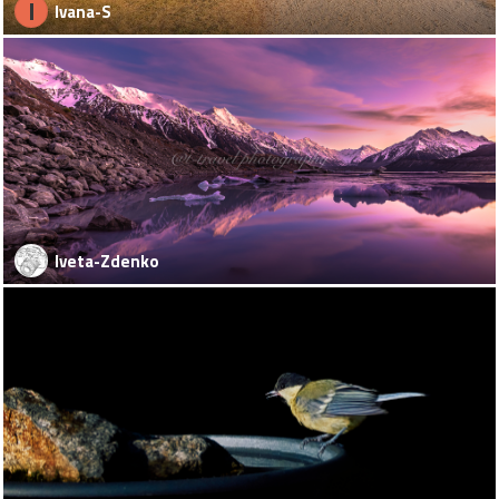
I
Ivana-S
Iveta-Zdenko