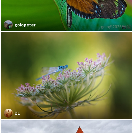
golopeter
DL