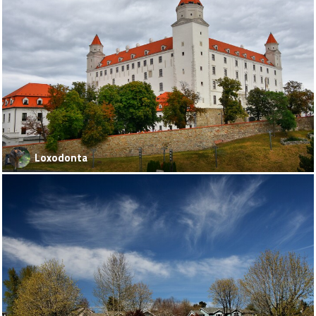
Loxodonta