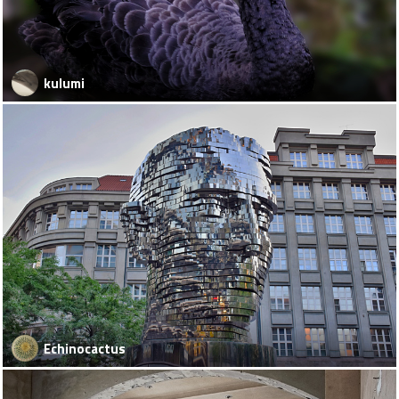
kulumi
Echinocactus