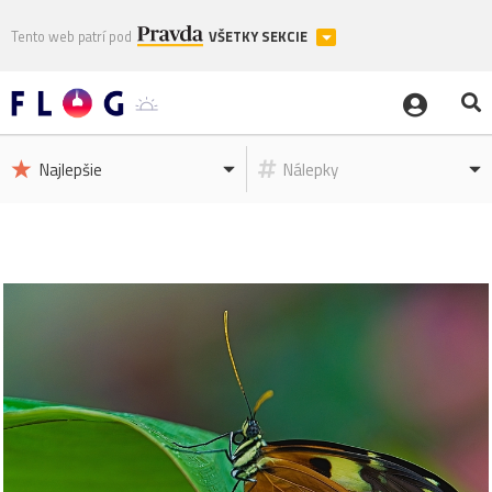
Tento web patrí pod
VŠETKY SEKCIE
Najlepšie
Nálepky