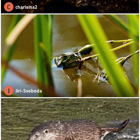
C
charisma2
J
Jiri-Svoboda