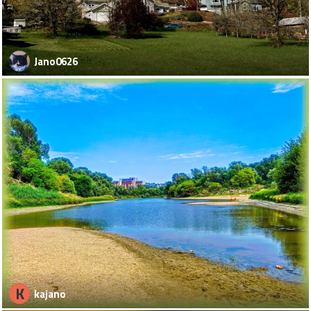
Jano0626
K
kajano