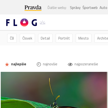
Ďalšie weby:
Správy
Športweb
Auto
ČB
Človek
Detail
Portrét
Mesto
Archit
Kvety
Kvet
Zátišie
Zvieratá
Hmyz
Mot
najlepšie
najnovšie
najpozeranešie