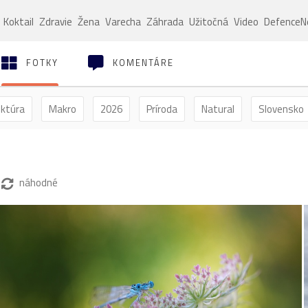
Koktail
Zdravie
Žena
Varecha
Záhrada
Užitočná
Video
Defence
FOTKY
KOMENTÁRE
ektúra
Makro
2026
Príroda
Natural
Slovensko
ýľ
Vtáctvo
Jar
Leto
Jeseň
Zima
náhodné