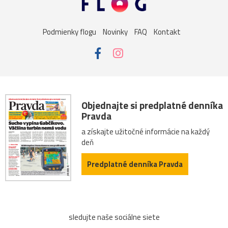
kúpele
námestie
palác
Alpy
Dolná_Krupá
Podmienky flogu
Novinky
FAQ
Kontakt
Mariánka
Albertína
Baden
katedrála
zoo
Habsburgovci
múzeum
rieka
Salzburg
Stoličný_Belehrad
Zwettl
antika
DolnéRakúsko
Objednajte si predplatné denníka
Pravda
Nemecko
rozárium
secesia
Staré_Mesto
a získajte užitočné informácie na každý
deň
balkón
Brno
Draždiak
Grafenegg
Predplatné denníka Pravda
Hlavné_námestie
Linz
Olomouc
Schlosshof
stromy
Székesfehérvár
Trenčín
Haná
sledujte naše sociálne siete
Hofburg
Kroměříž
Melk
most
NKP