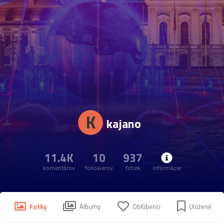
K
kajano
11.4K
10
937
komentárov
followerov
fotiek
informácie
Fotky
Albumy
Obľúbenci
Uložené