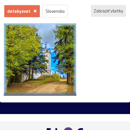
Zobraziť všetky
detskysvet
Slovensko
Bratislava
Rakúsko
mesto
príroda
Viedeň
Česko
architektúra
Dunaj
barok
kvety
hrad
záhrada
kostol
Morava
Praha
zámok
jeseň
fontána
kláštor
Maďarsko
park
galéria
gotika
Mariazell
UNESCO
Vianoce
socha
bazilika
Devín
Horehronie
Petržalka
Štajersko
Šumiac
Botanická_záhrada
Danubiana
Pezinok
renesancia
Trnava
dom