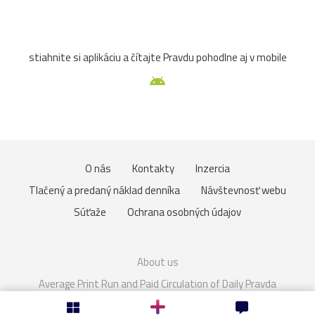
sochy
trhy
večer
Veľká_noc
Vianoce2025
stiahnite si aplikáciu a čítajte Pravdu pohodlne aj v mobile
17.stor.
18.stor.
arcibiskupstvo
Čunovo
kaštieľ
MáriaTerézia
pudlík
Sasko
výstava
zima
zvieratá
brána
Drezden
Eurovea
O nás
Kontakty
Inzercia
Graz
hradby
kaplnka
kapucíni
Karlova_Ves
Tlačený a predaný náklad denníka
Návštevnosť webu
krajina
Malacky
Medolandia
Most_SNP
pes
Súťaže
Ochrana osobných údajov
radnica
ruže
Ružinov
baroková_záhrada
About us
Bory-Vár
cintorín
deti
Fontány
františkáni
Average Print Run and Paid Circulation of Daily Pravda
Cookies
Nastavenie súkromia
jezuiti
kostoly
Linec
nábrežie
parlament