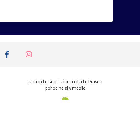
osshof
stromy
Székesfehérvár
Vianoce2025
17.stor.
18.stor.
brána
Drezden
Graz
hradby
ruže
Ružinov
baroková_záhrada
nt
podvečer
prezidentský_palác
Belveder
Břevnov
Budapešť
stiahnite si aplikáciu a čítajte Pravdu
pohodlne aj v mobile
losterneuburg
kone
Kráľova_hoľa
pútnické_miesto
Ringstrasse
tradície
hem
Budín
Burgeralpe
Burggarten