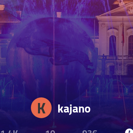
K
kajano