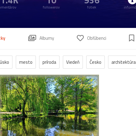
1.4K
10
936
omentárov
followerov
fotiek
informá
tky
Albumy
Obľúbenci
úsko
mesto
príroda
Viedeň
Česko
architektúra
a
Praha
zámok
jeseň
fontána
kláštor
Maď
bazilika
Devín
Horehronie
Petržalka
Štajersko
kúpele
námestie
palác
Alpy
Dolná_Krupá
Mariá
Salzburg
Stoličný_Belehrad
Zwettl
antika
DolnéRa