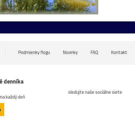
Grafenegg
Hlavné_námestie
Linz
Olomouc
Schl
elk
most
NKP
sochy
trhy
večer
Veľká_noc
erézia
pudlík
Sasko
výstava
zima
zvieratá
Malacky
Medolandia
Most_SNP
pes
radnica
Podmienky flogu
Novinky
FAQ
Kontakt
ontány
františkáni
jezuiti
kostoly
Linec
parlame
au
12.stor.
13.stor.
anglický_park
barok_klasicizmus
né denníka
sledujte naše sociálne siete
Hlboká
Hodžovo_námestie
Horský_park
Jessy
K
 na každý deň
pamiatky
plastika
portál
prezidentská_záhrada
a
ger
17.storočie
advent
areál
benediktíni
Betle