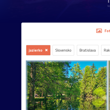
1
k
Fo
jazierko
Slovensko
Bratislava
Rak
kvety
hrad
záhrada
kostol
Morav
Mariazell
UNESCO
Vianoce
socha
Pezinok
renesancia
Trnava
dom
zoo
Habsburgovci
múzeum
rieka