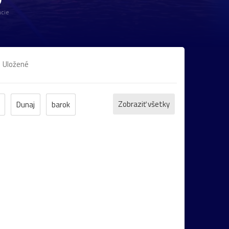
cie
Uložené
Zobraziť všetky
Dunaj
barok
arsko
park
galéria
gotika
Šumiac
Botanická_záhrada
Danubiana
nka
Albertína
Baden
katedrála
kúsko
Nemecko
rozárium
secesia