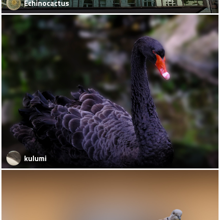
Echinocactus
kulumi