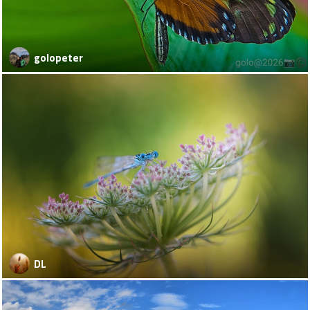
golopeter
DL