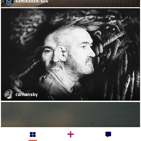
kamikadze-666
carnansky