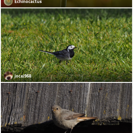
Echinocactus
jocai968