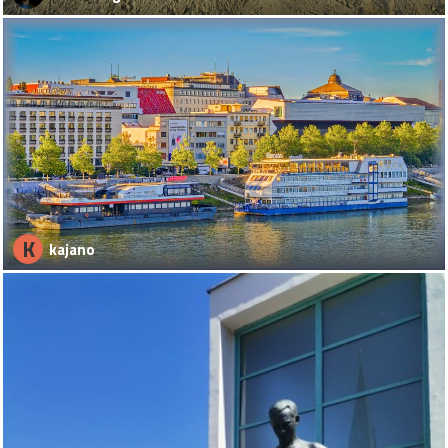
K
kajano