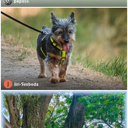
pepo55
J
Jiri-Svoboda