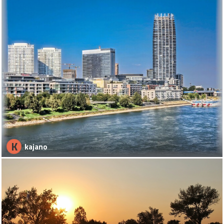
K
kajano