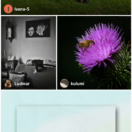
I
Ivana-S
Ludmar
kulumi