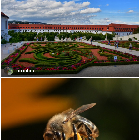
Loxodonta