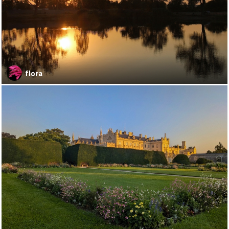
flora