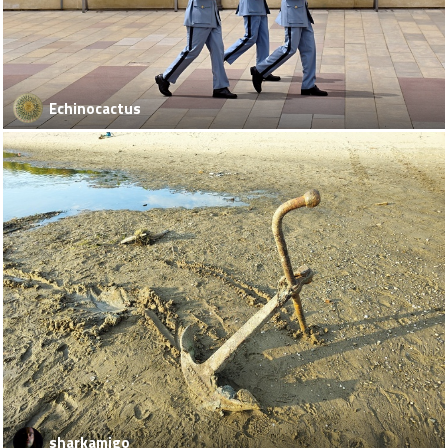
Echinocactus
sharkamigo