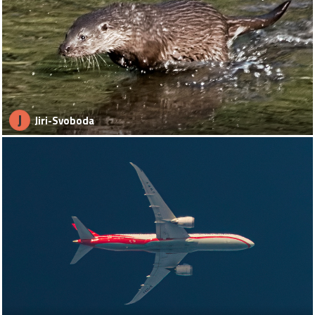
J
Jiri-Svoboda