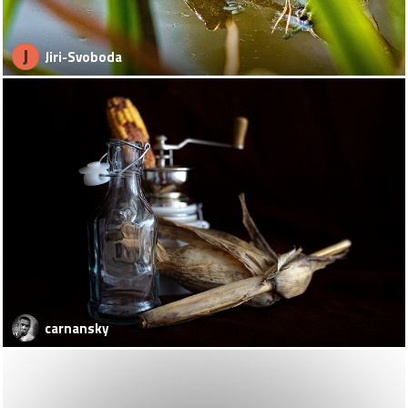
J
Jiri-Svoboda
carnansky