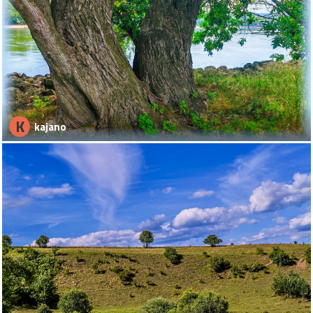
K
kajano