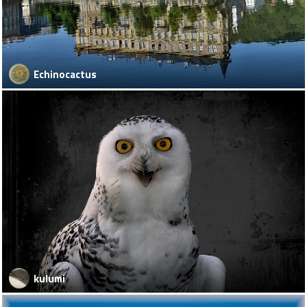
Echinocactus
kulumi