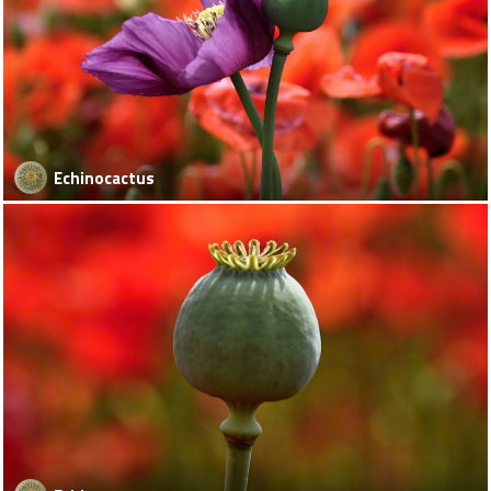
Echinocactus