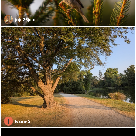
jojo26jojo
I
Ivana-S