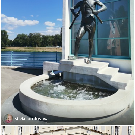
silvia.kordosova