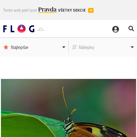
Tento web patrí pod
VŠETKY SEKCIE
Najlepšie
Nálepky