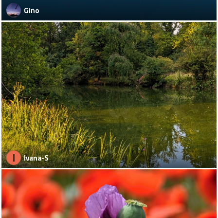
Gino
I
Ivana-S