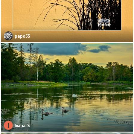
pepo55
I
Ivana-S