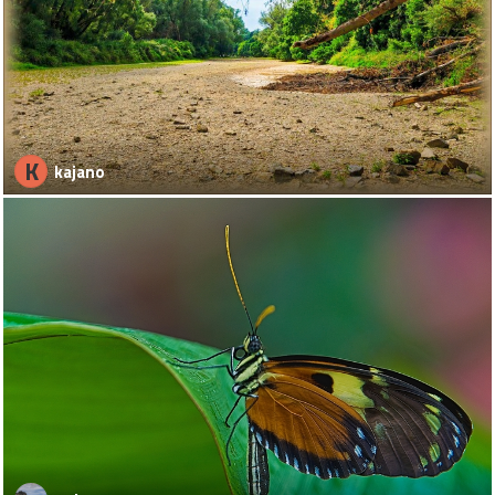
K
kajano