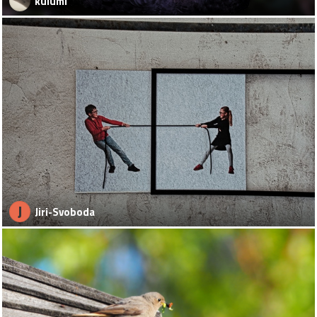
kulumi
J
Jiri-Svoboda