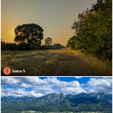
I
Ivana-S