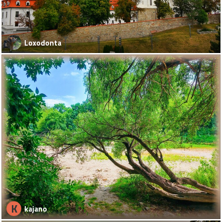
Loxodonta
K
kajano