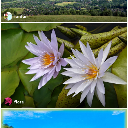
fanfan
flora