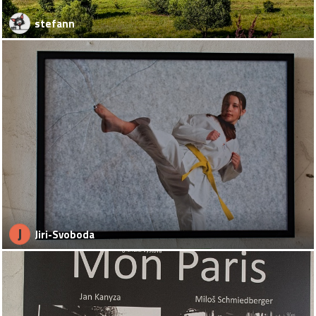
stefann
J
Jiri-Svoboda