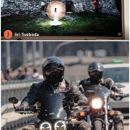
J
Jiri-Svoboda