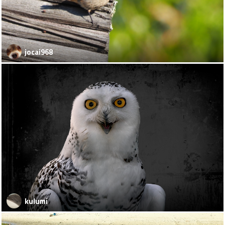
jocai968
kulumi