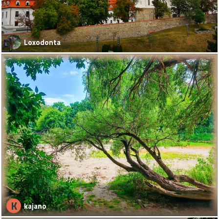
Loxodonta
K
kajano