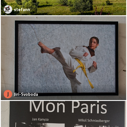
stefann
J
Jiri-Svoboda