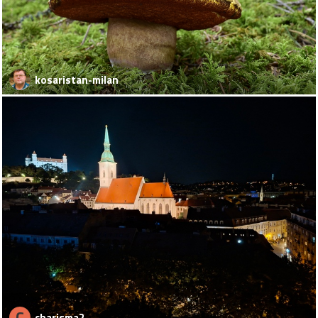
kosaristan-milan
C
charisma2