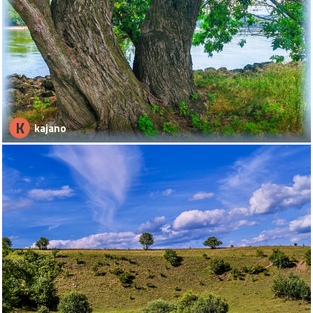
K
kajano