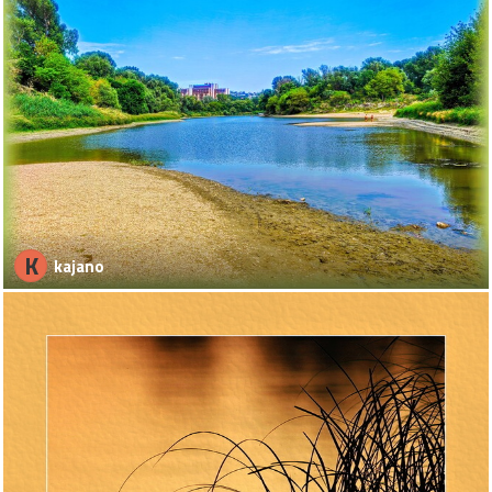
K
kajano