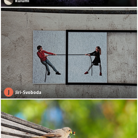
kulumi
J
Jiri-Svoboda