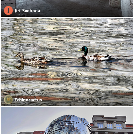
J
Jiri-Svoboda
Echinocactus