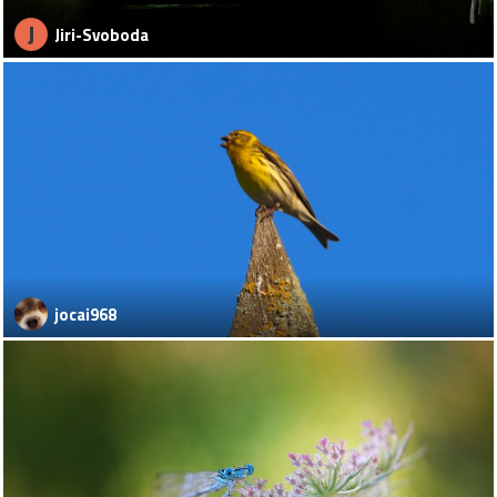
J
Jiri-Svoboda
jocai968