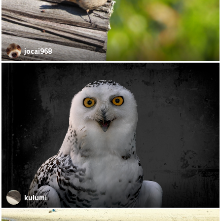
jocai968
kulumi