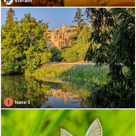
stefann
I
Ivana-S