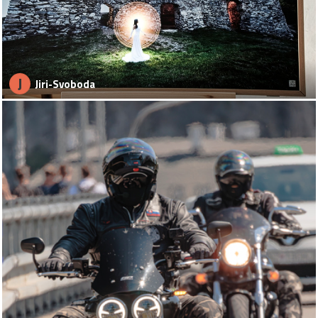
J
Jiri-Svoboda