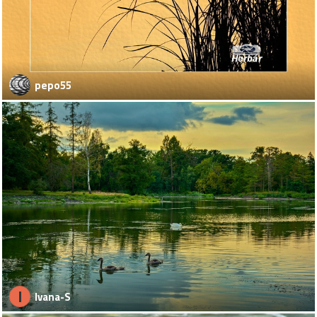
pepo55
I
Ivana-S