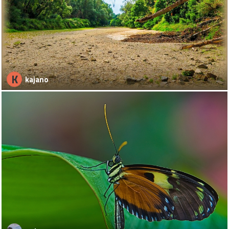
K
kajano