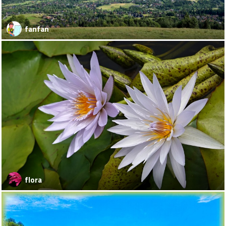
fanfan
flora