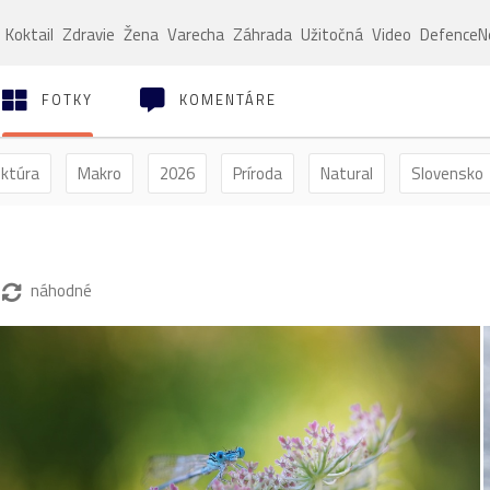
Koktail
Zdravie
Žena
Varecha
Záhrada
Užitočná
Video
Defence
FOTKY
KOMENTÁRE
ektúra
Makro
2026
Príroda
Natural
Slovensko
ýľ
Vtáctvo
Jar
Leto
Jeseň
Zima
náhodné