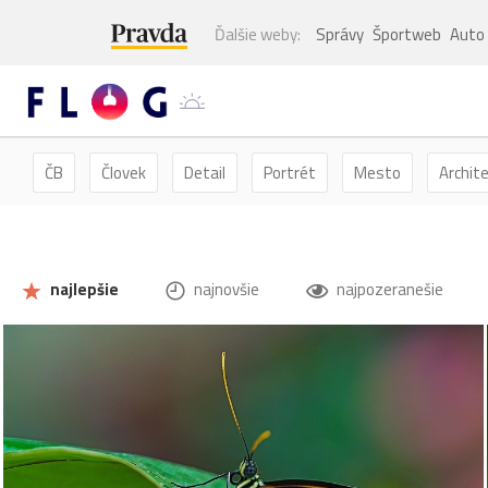
Ďalšie weby:
Správy
Športweb
Auto
ČB
Človek
Detail
Portrét
Mesto
Archit
Kvety
Kvet
Zátišie
Zvieratá
Hmyz
Mot
najlepšie
najnovšie
najpozeranešie