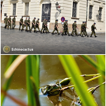
Echinocactus