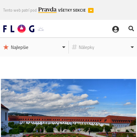
Tento web patrí pod
VŠETKY SEKCIE
Najlepšie
Nálepky