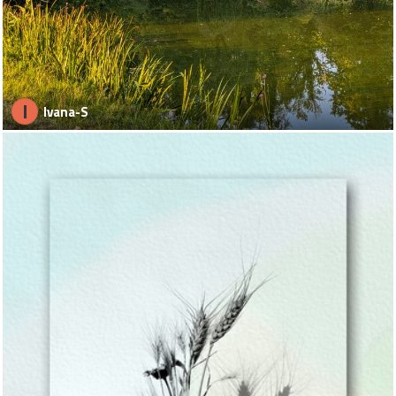
I
Ivana-S