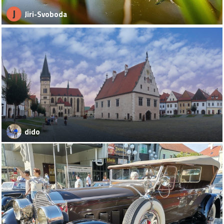
J
Jiri-Svoboda
dido