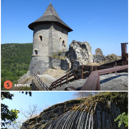
S
samuraj