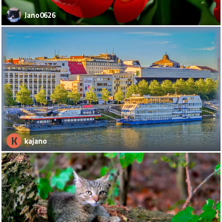
Jano0626
K
kajano