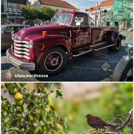
silvia.kordosova