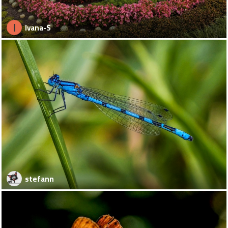
I
Ivana-S
stefann