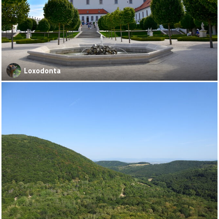
Loxodonta