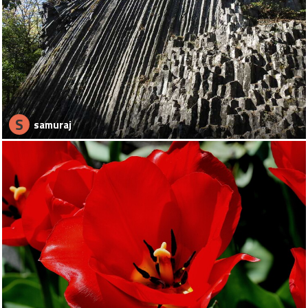
S
samuraj