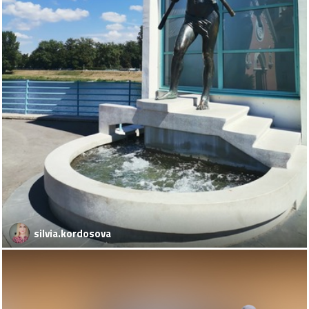
silvia.kordosova