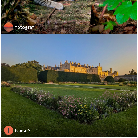
fotograf
I
Ivana-S