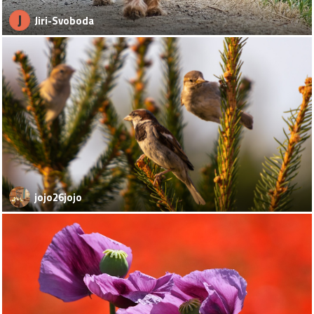
J
Jiri-Svoboda
jojo26jojo