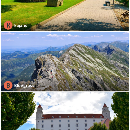
K
kajano
B
Bluegrass