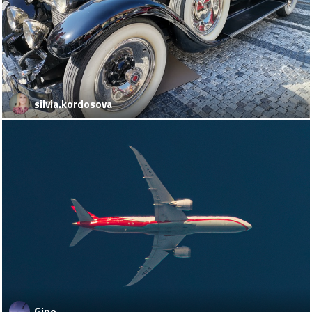
silvia.kordosova
Gino