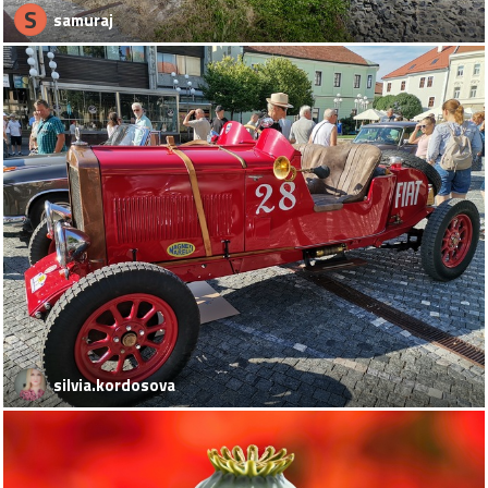
S
samuraj
silvia.kordosova