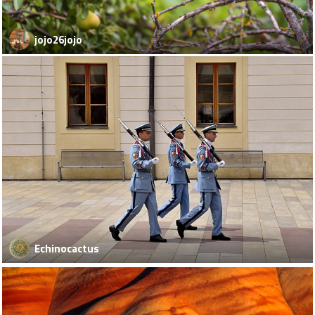
jojo26jojo
Echinocactus