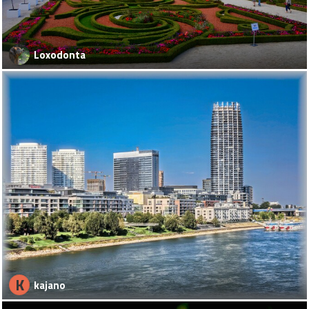
Loxodonta
K
kajano