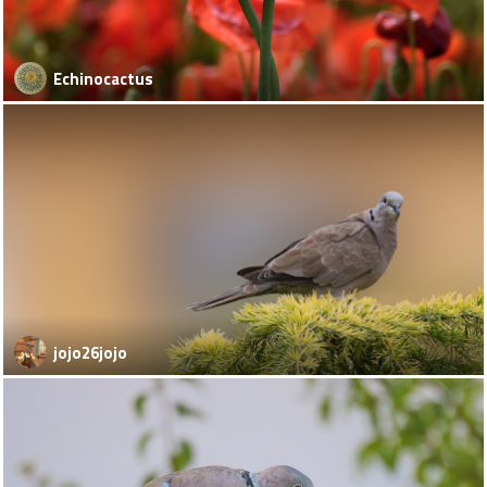
Echinocactus
jojo26jojo