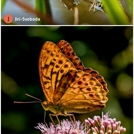
J
Jiri-Svoboda