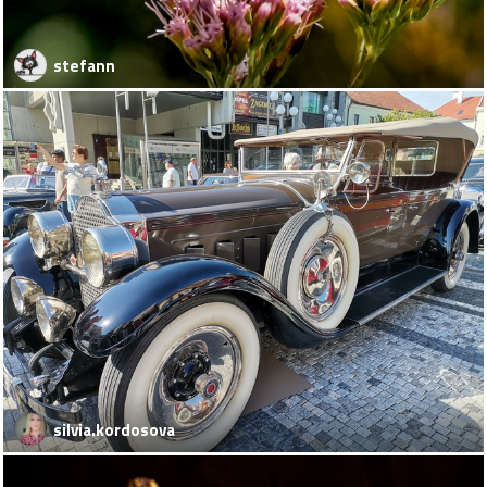
stefann
silvia.kordosova