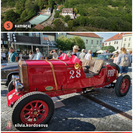
S
samuraj
silvia.kordosova