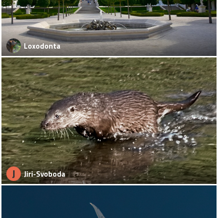
Loxodonta
J
Jiri-Svoboda