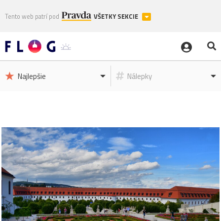
Tento web patrí pod
VŠETKY SEKCIE
Najlepšie
Nálepky