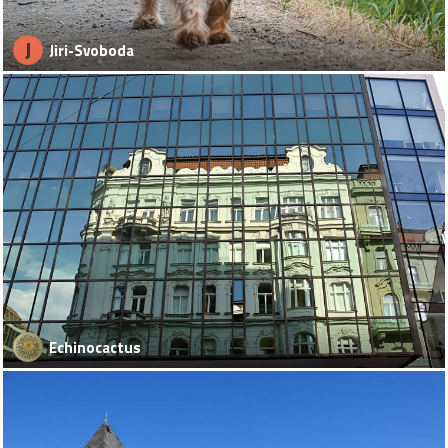
J
Jiri-Svoboda
Echinocactus