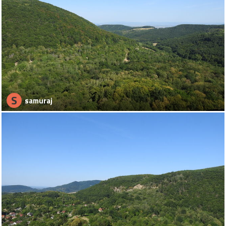
S
samuraj