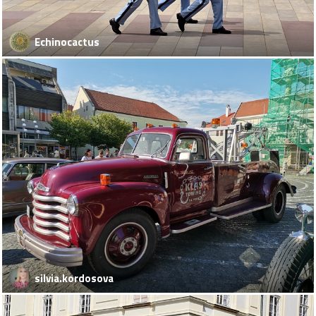
Echinocactus
silvia.kordosova