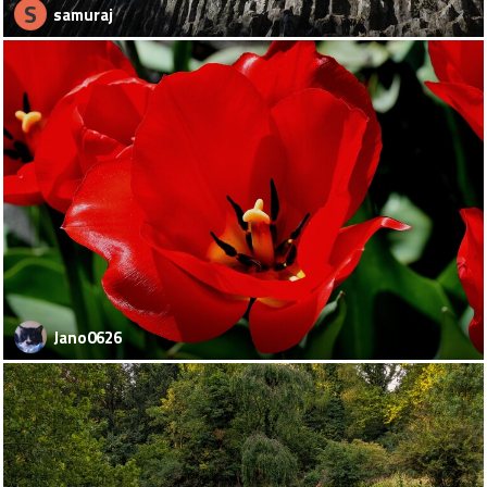
S
samuraj
Jano0626