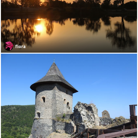
flora