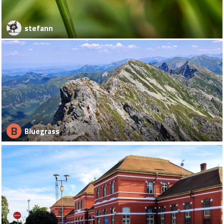
stefann
B
Bluegrass