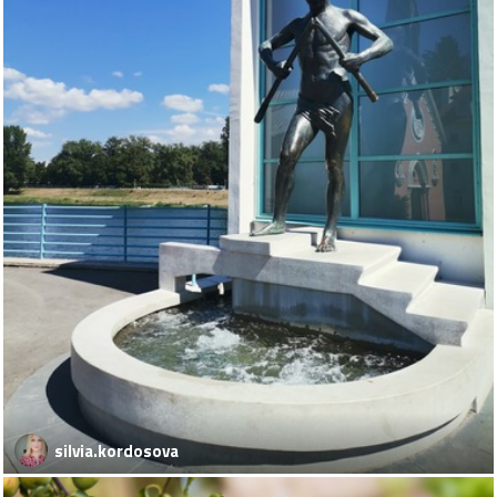
silvia.kordosova