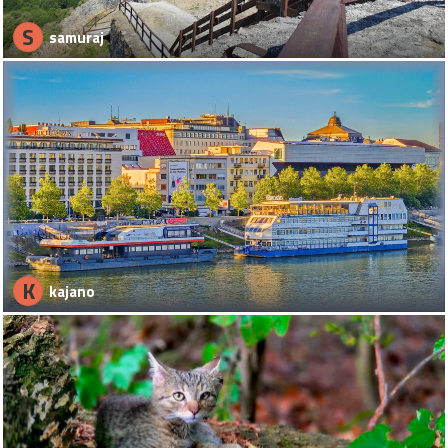
S
samuraj
K
kajano