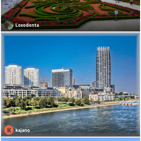
Loxodonta
K
kajano