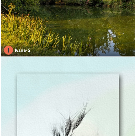
I
Ivana-S