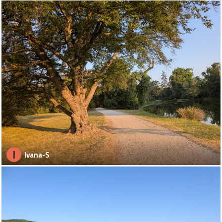
I
Ivana-S