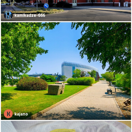
kamikadze-666
K
kajano