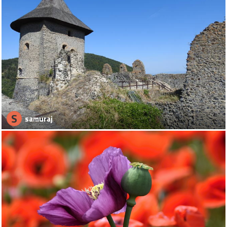
S
samuraj