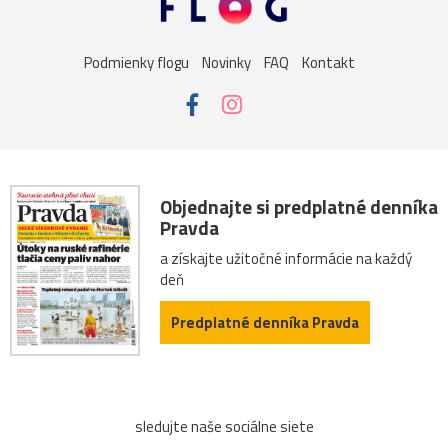
kúpele
námestie
palác
Alpy
Dolná_Krupá
Podmienky flogu
Novinky
FAQ
Kontakt
Mariánka
Albertína
Baden
katedrála
zoo
Habsburgovci
múzeum
rieka
Salzburg
Stoličný_Belehrad
Zwettl
antika
DolnéRakúsko
Objednajte si predplatné denníka
Pravda
Nemecko
rozárium
secesia
Staré_Mesto
a získajte užitočné informácie na každý
deň
balkón
Brno
Draždiak
Grafenegg
Predplatné denníka Pravda
Hlavné_námestie
Linz
Olomouc
Schlosshof
stromy
Székesfehérvár
Trenčín
Haná
sledujte naše sociálne siete
Hofburg
Kroměříž
Melk
most
NKP