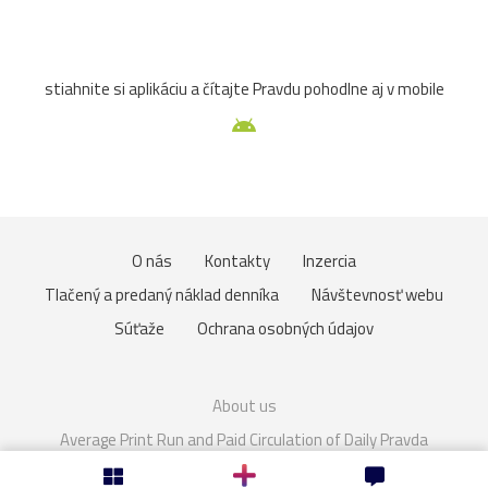
sochy
trhy
večer
Veľká_noc
Vianoce2025
stiahnite si aplikáciu a čítajte Pravdu pohodlne aj v mobile
17.stor.
18.stor.
arcibiskupstvo
Čunovo
kaštieľ
MáriaTerézia
pudlík
Sasko
výstava
zima
zvieratá
brána
Drezden
Eurovea
O nás
Kontakty
Inzercia
Graz
hradby
kaplnka
kapucíni
Karlova_Ves
Tlačený a predaný náklad denníka
Návštevnosť webu
krajina
Malacky
Medolandia
Most_SNP
pes
Súťaže
Ochrana osobných údajov
radnica
ruže
Ružinov
baroková_záhrada
About us
Bory-Vár
cintorín
deti
Fontány
františkáni
Average Print Run and Paid Circulation of Daily Pravda
Cookies
Nastavenie súkromia
jezuiti
kostoly
Linec
nábrežie
parlament