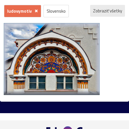
Zobraziť všetky
ludovymotiv
Slovensko
Bratislava
Rakúsko
mesto
príroda
Viedeň
Česko
Dunaj
architektúra
barok
kvety
hrad
záhrada
kostol
Morava
Praha
zámok
jeseň
fontána
kláštor
Maďarsko
park
galéria
gotika
Mariazell
UNESCO
Vianoce
socha
bazilika
Devín
Horehronie
Petržalka
Štajersko
Šumiac
Botanická_záhrada
Danubiana
Pezinok
renesancia
Trnava
dom