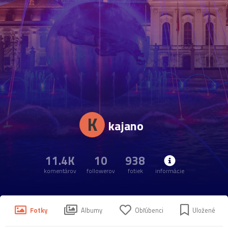
K
kajano
11.4K
10
938
komentárov
followerov
fotiek
informácie
Fotky
Albumy
Obľúbenci
Uložené