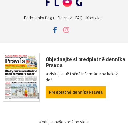
kúpele
námestie
palác
Alpy
Dolná_Krupá
Podmienky flogu
Novinky
FAQ
Kontakt
Mariánka
Albertína
Baden
katedrála
zoo
Habsburgovci
múzeum
rieka
Salzburg
Stoličný_Belehrad
Zwettl
antika
DolnéRakúsko
Objednajte si predplatné denníka
Pravda
Nemecko
rozárium
secesia
Staré_Mesto
a získajte užitočné informácie na každý
deň
balkón
Brno
Draždiak
Grafenegg
Predplatné denníka Pravda
Hlavné_námestie
Linz
Olomouc
Schlosshof
stromy
Székesfehérvár
Trenčín
Čunovo
sledujte naše sociálne siete
Haná
Hofburg
Kroměříž
Melk
most
NKP