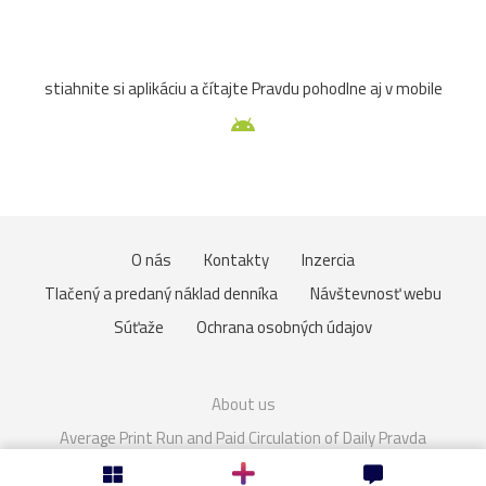
sochy
trhy
večer
Veľká_noc
Vianoce2025
stiahnite si aplikáciu a čítajte Pravdu pohodlne aj v mobile
17.stor.
18.stor.
arcibiskupstvo
kaštieľ
MáriaTerézia
pudlík
Sasko
výstava
zima
zvieratá
brána
Drezden
Eurovea
Graz
O nás
Kontakty
Inzercia
hradby
kaplnka
kapucíni
Karlova_Ves
Tlačený a predaný náklad denníka
Návštevnosť webu
krajina
Malacky
Medolandia
Most_SNP
pes
Súťaže
Ochrana osobných údajov
radnica
ruže
Ružinov
baroková_záhrada
About us
Bory-Vár
cintorín
deti
Fontány
františkáni
Average Print Run and Paid Circulation of Daily Pravda
Cookies
Nastavenie súkromia
jezuiti
kostoly
Linec
nábrežie
parlament