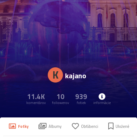
K
kajano
11.4K
10
939
komentárov
followerov
fotiek
informácie
Fotky
Albumy
Obľúbenci
Uložené