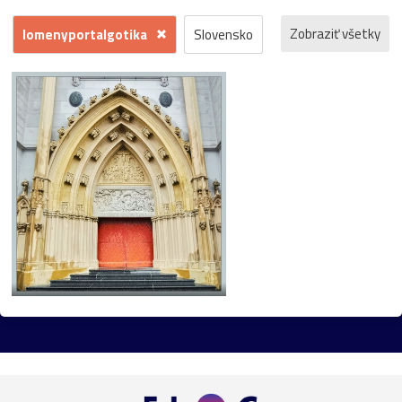
Zobraziť všetky
lomenyportalgotika
Slovensko
Bratislava
Rakúsko
mesto
príroda
Viedeň
Česko
Dunaj
architektúra
barok
kvety
hrad
záhrada
kostol
Morava
Praha
zámok
jeseň
fontána
kláštor
Maďarsko
park
galéria
gotika
Mariazell
UNESCO
Vianoce
socha
bazilika
Devín
Horehronie
Petržalka
Štajersko
Šumiac
Botanická_záhrada
Danubiana
Pezinok
renesancia
Trnava
dom