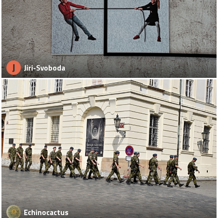
J
Jiri-Svoboda
Echinocactus