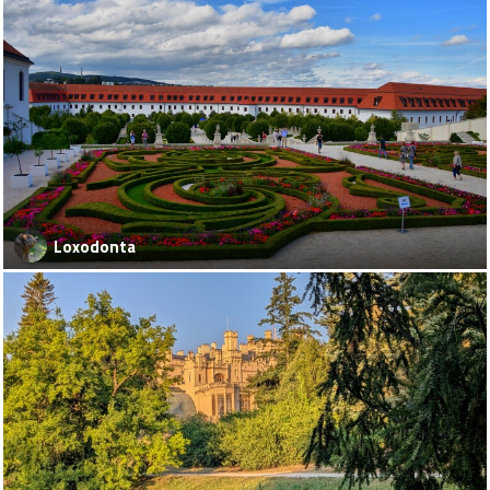
Loxodonta