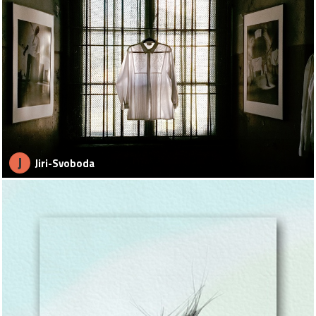
J
Jiri-Svoboda