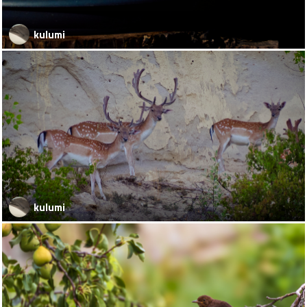
kulumi
kulumi