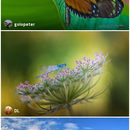
golopeter
DL