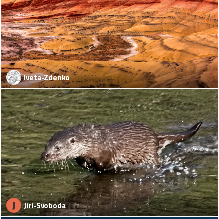
Iveta-Zdenko
J
Jiri-Svoboda