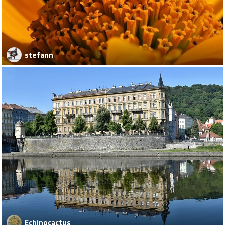
stefann
Echinocactus