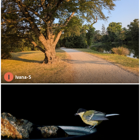
I
Ivana-S