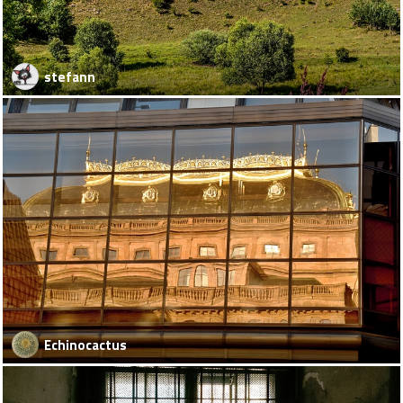
stefann
Echinocactus