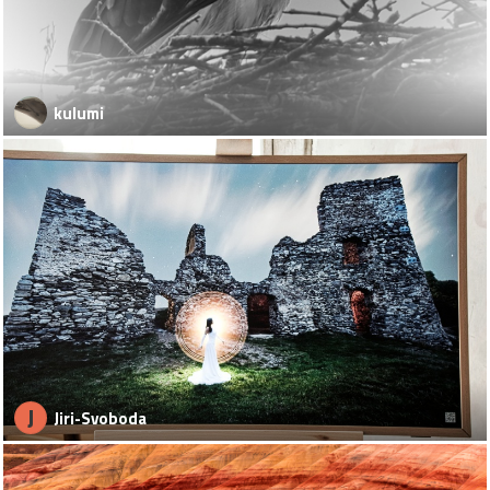
kulumi
J
Jiri-Svoboda