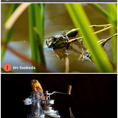
J
Jiri-Svoboda