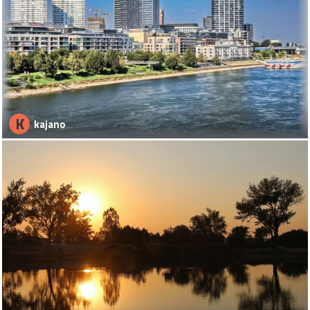
K
kajano