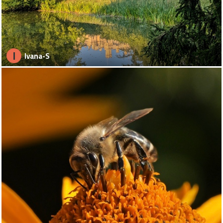
I
Ivana-S