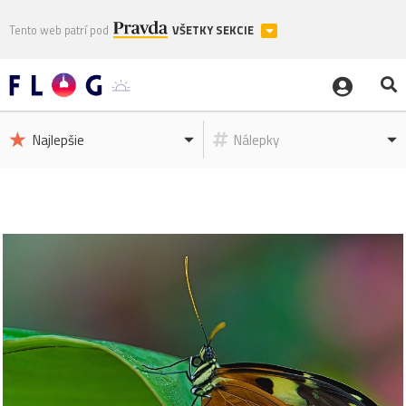
Tento web patrí pod
VŠETKY SEKCIE
Najlepšie
Nálepky