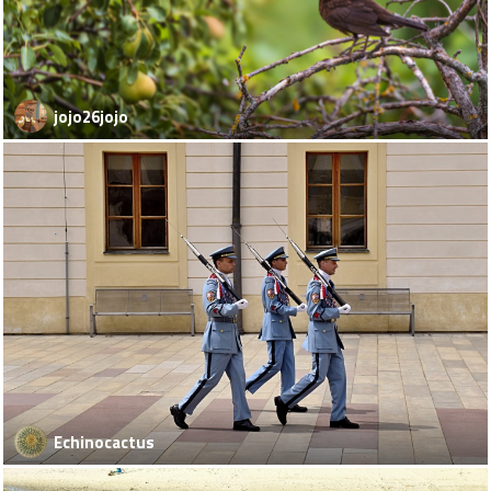
jojo26jojo
Echinocactus