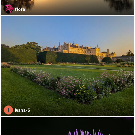
flora
I
Ivana-S