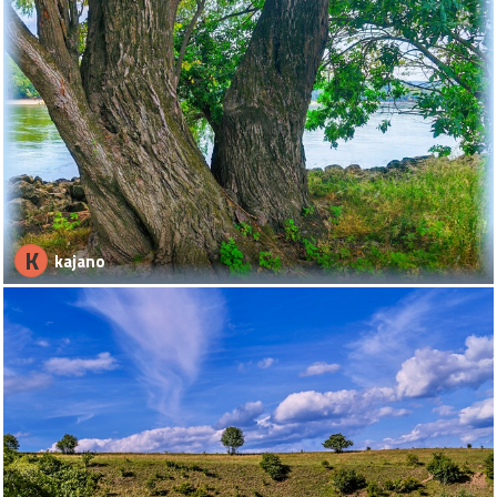
K
kajano