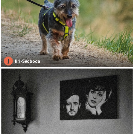
J
Jiri-Svoboda