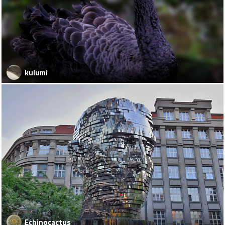
kulumi
Echinocactus