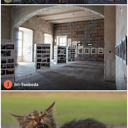
J
Jiri-Svoboda