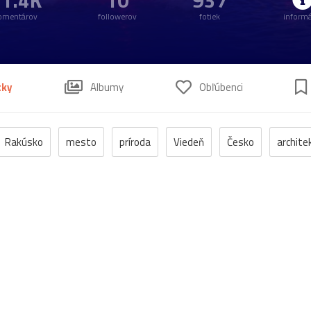
1.4K
10
937
omentárov
followerov
fotiek
informá
tky
Albumy
Obľúbenci
Rakúsko
mesto
príroda
Viedeň
Česko
archite
a
Praha
zámok
jeseň
fontána
kláštor
Maď
bazilika
Devín
Horehronie
Petržalka
Štajersko
kúpele
námestie
palác
Alpy
Dolná_Krupá
Mariá
Salzburg
Stoličný_Belehrad
Zwettl
antika
DolnéRa