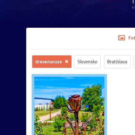
1
k
Fo
drevenaruza
Slovensko
Bratislava
kvety
hrad
záhrada
kostol
Morav
Mariazell
UNESCO
Vianoce
socha
Pezinok
renesancia
Trnava
dom
zoo
Habsburgovci
múzeum
rieka