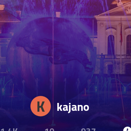
K
kajano