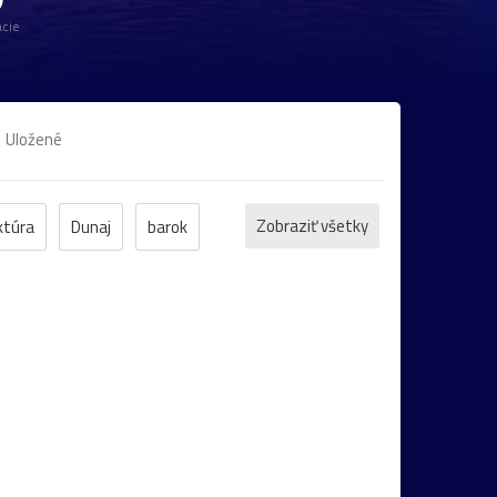
cie
Uložené
Zobraziť všetky
ktúra
Dunaj
barok
arsko
park
galéria
gotika
Šumiac
Botanická_záhrada
Danubiana
nka
Albertína
Baden
katedrála
kúsko
Nemecko
rozárium
secesia