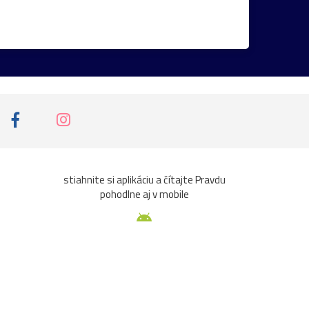
osshof
stromy
Székesfehérvár
Vianoce2025
17.stor.
18.stor.
brána
Drezden
Eurovea
Graz
radnica
ruže
Ružinov
nábrežie
parlament
podvečer
rk
barok_klasicizmus
Belveder
stiahnite si aplikáciu a čítajte Pravdu
pohodlne aj v mobile
rský_park
Jessy
Klosterneuburg
kone
pútnické_miesto
Ringstrasse
i
Betlehem
Budín
Burgeralpe