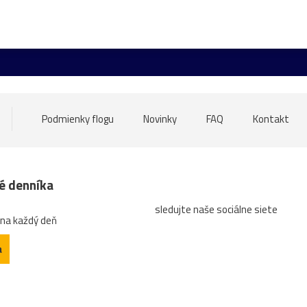
Grafenegg
Hlavné_námestie
Linz
Olomouc
Schl
elk
most
NKP
sochy
trhy
večer
Veľká_noc
erézia
pudlík
Sasko
výstava
zima
zvieratá
krajina
Malacky
Medolandia
Most_SNP
pes
Podmienky flogu
Novinky
FAQ
Kontakt
deti
Fontány
františkáni
jezuiti
kostoly
Linec
verná_Morava
Wachau
12.stor.
13.stor.
anglický_pa
né denníka
sledujte naše sociálne siete
drevenica
Hainburg
Hlboká
Hodžovo_námestie
Ho
 na každý deň
ie
pamiatky
plastika
portál
prezidentská_záhrada
a
úňa
Zwinger
17.storočie
advent
areál
benediktín