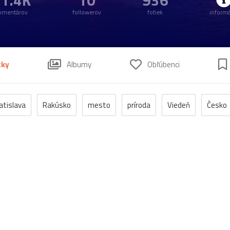
1.4K
10
936
omentárov
followerov
fotiek
informá
tky
Albumy
Obľúbenci
atislava
Rakúsko
mesto
príroda
Viedeň
Česko
Morava
Praha
zámok
jeseň
fontána
klášt
bazilika
Devín
Horehronie
Petržalka
Štajersko
kúpele
námestie
palác
Alpy
Dolná_Krupá
Mariá
Salzburg
Stoličný_Belehrad
Zwettl
antika
DolnéRa