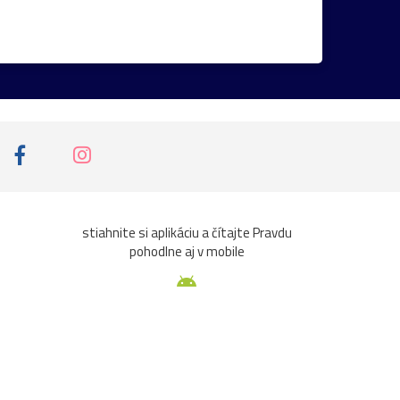
osshof
stromy
Székesfehérvár
Vianoce2025
17.stor.
18.stor.
brána
Drezden
Graz
hradby
ruže
Ružinov
baroková_záhrada
nt
podvečer
prezidentský_palác
Belveder
Břevnov
Budapešť
stiahnite si aplikáciu a čítajte Pravdu
pohodlne aj v mobile
losterneuburg
kone
Kráľova_hoľa
pútnické_miesto
Ringstrasse
tradície
hem
Budín
Burgeralpe
Burggarten