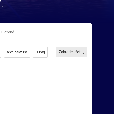
cie
Uložené
Zobraziť všetky
architektúra
Dunaj
or
Maďarsko
park
galéria
gotika
Šumiac
Botanická_záhrada
Danubiana
nka
Albertína
Baden
katedrála
kúsko
Nemecko
rozárium
secesia