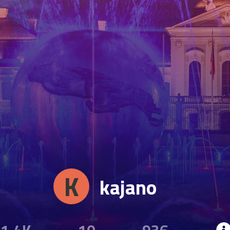
K
kajano