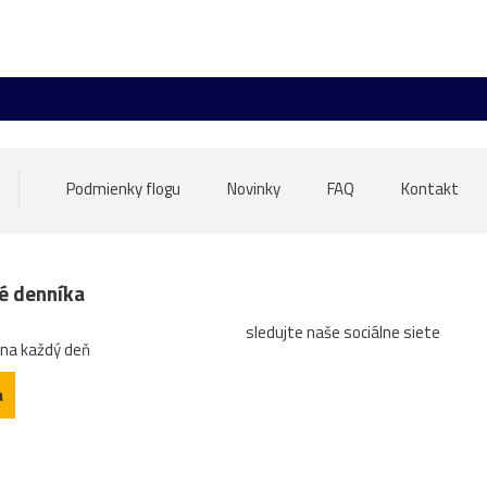
Grafenegg
Hlavné_námestie
Linz
Olomouc
Schl
elk
most
NKP
sochy
trhy
večer
Veľká_noc
erézia
pudlík
Sasko
výstava
zima
zvieratá
Malacky
Medolandia
Most_SNP
pes
radnica
Podmienky flogu
Novinky
FAQ
Kontakt
ontány
františkáni
jezuiti
kostoly
Linec
parlame
au
12.stor.
13.stor.
anglický_park
barok_klasicizmus
né denníka
sledujte naše sociálne siete
Hlboká
Hodžovo_námestie
Horský_park
Jessy
K
 na každý deň
pamiatky
plastika
portál
prezidentská_záhrada
a
ger
17.storočie
advent
areál
benediktíni
Betle