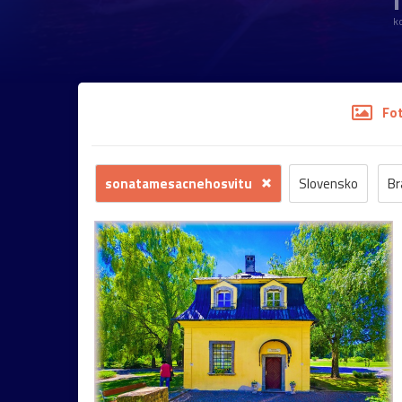
1
k
Fo
sonatamesacnehosvitu
Slovensko
Br
barok
kvety
hrad
záhrada
kostol
Mariazell
UNESCO
Vianoce
socha
Pezinok
renesancia
Trnava
dom
zoo
Habsburgovci
múzeum
rieka