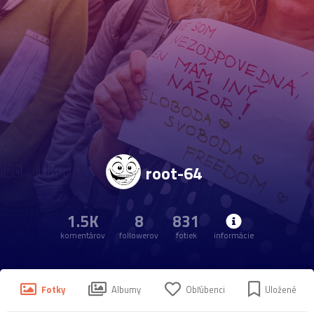
root-64
1.5K
8
831
komentárov
followerov
fotiek
informácie
Fotky
Albumy
Obľúbenci
Uložené