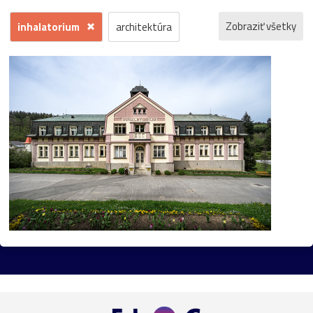
Zobraziť všetky
inhalatorium
architektúra
história
príroda
macro
makro
detail
fauna
hrad
ľudia
reportáž
dokument
krajina
mesto
šport
človek
voda
hmyz
momentka
jeseň
zrúcanina
protest
Trenčín
motýľ
kostol
Banská
koncert
krajinka
hudba
Štiavnica
futbal
les
Bratislava
park
flóra
muž
Pominovec
socha
žaba
cvak
cyklistika
dedina