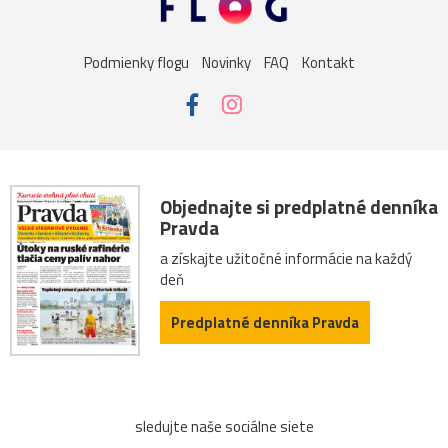
kaštieľ
umenie
kaplnka
Košice
žena
Podmienky flogu
Novinky
FAQ
Kontakt
Bojnice
dievča
kalvária
Nitra
vážka
folklór
kaktus
lietava
noc
portrét
ulica
Bazilika
jar
kostolík
kultúra
podvečer
Objednajte si predplatné denníka
Pravda
ropucha
Betliar
festival
námestie
Praha
a získajte užitočné informácie na každý
deň
street
technika
večer
výhľad
zima
Predplatné denníka Pravda
Botany
Ilava
Levoča
Butkov
drevenice
drevo
Dubnica_nad_Váhom
Hrušov
Kvašov
sledujte naše sociálne siete
Ľubovňa
obojživelník
panning
preteky