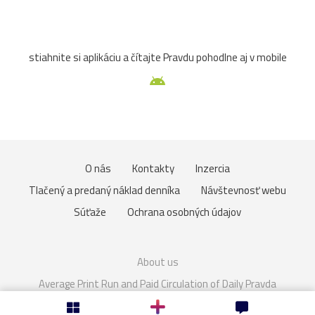
Sagan
ŠKSlovanBratislava
Slovan
Slovensko
stiahnite si aplikáciu a čítajte Pravdu pohodlne aj v mobile
Spiš
TJSpartakKvašov
Topoľčany
unesco
Vršatec
Fiľakovo
Haluzice
kameň
most
tiesňava
Trnava
Uhrovec
vták
Beckov
O nás
Kontakty
Inzercia
Bytča
fotografia
húsenica
kvet
Martin
Tlačený a predaný náklad denníka
Návštevnosť webu
múzeum
muzikant
oheň
politik
speváčka
Súťaže
Ochrana osobných údajov
spring
Váh
veža
Vlkolínec
ZTS
About us
12.storočie
Brumov
Budatín
dom
Gladiátor
Average Print Run and Paid Circulation of Daily Pravda
Cookies
Nastavenie súkromia
Gýmeš
hory
klobúk
Kotleba
kúpele