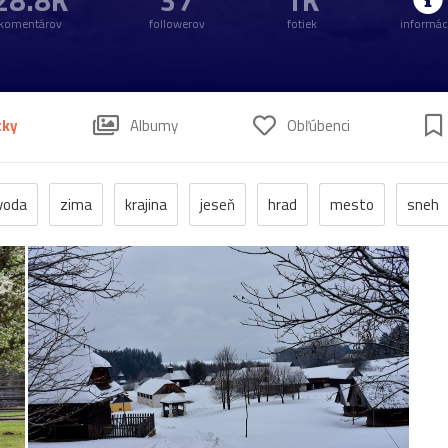
28.8K
37
1K
komentárov
followerov
fotiek
informác
tky
Albumy
Obľúbenci
voda
zima
krajina
jeseň
hrad
mesto
sneh
anzen
kostol
vtáci
zrúcanina
Budovy
jar
kv
pleso
strom
hory
mlyn
vtáky
výhľady
autá
poniklec
stavba
Vianoce
dom
iné
kaplnka
chalupa
ľudia
mak
sysle
Valtice
viniče