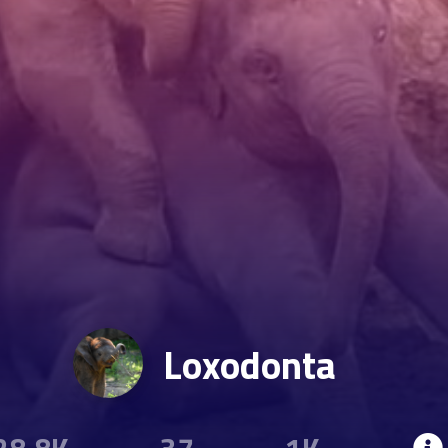
Loxodonta