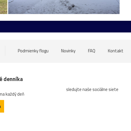
ore
nádrž
opice
ovečky
Piešťany
Poľsko
ru
ia
Betliar
Brno
cencúle
čerešňa
cesta
Čič
sk
Helfštýn
historické
hotel
hrozno
Chleb
ndľovníky
Moszna
Olomouc
Pajštún
park
pasie
Podmienky flogu
Novinky
FAQ
Kontakt
ruža
sad
slnka
slon
slony
Strážnice
sý
ZápadSlnka
zátišie
zeleň
zrkadlenie
zviera
né denníka
sledujte naše sociálne siete
ktrúra
arichitektúra
autobus
Banská
bašta
Bec
 na každý deň
gatti
Čabra´d
čajník
červená
Čičva
Cimburk
a
etail
diery
dieťa
dievča
Divín
divý
domček