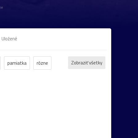
ie
Uložené
Zobraziť všetky
pamiatka
rôzne
et
ZOO
inverzia
levanduľa
bocian
domčeky
Liptov
Morava
Komárno
leto
maky
Varšava
záhrada
2022
cintorín
chalúpka