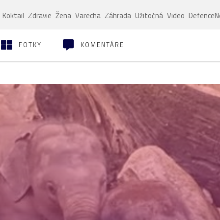
Koktail
Zdravie
Žena
Varecha
Záhrada
Užitočná
Video
Defence
FOTKY
KOMENTÁRE