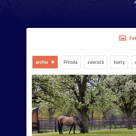
Fo
archiv
Príroda
zvieratá
kvety
stromy
motýľ
história
zámok
sk
budova
hmla
architektúra
hmyz
most
Praha
sysel
tatry
motýle
2026
Bratislava
Budapešť
drevenica