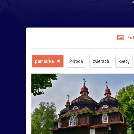
Fo
pamiarka
Príroda
zvieratá
kvety
stromy
motýľ
história
zámok
sk
budova
hmla
architektúra
hmyz
most
Praha
sysel
tatry
motýle
2026
Budapešť
drevenica
chalupa