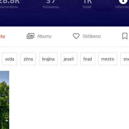
28.8K
37
1K
komentárov
followerov
fotiek
informác
tky
Albumy
Obľúbenci
voda
zima
krajina
jeseň
hrad
mesto
sn
anzen
kostol
vtáci
zrúcanina
Budovy
jar
kv
pleso
strom
hory
mlyn
vtáky
výhľady
autá
poniklec
stavba
Vianoce
dom
iné
kaplnka
ľudia
mak
sysle
Valtice
viniče
záhrada
20