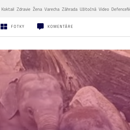
Koktail
Zdravie
Žena
Varecha
Záhrada
Užitočná
Video
Defence
FOTKY
KOMENTÁRE