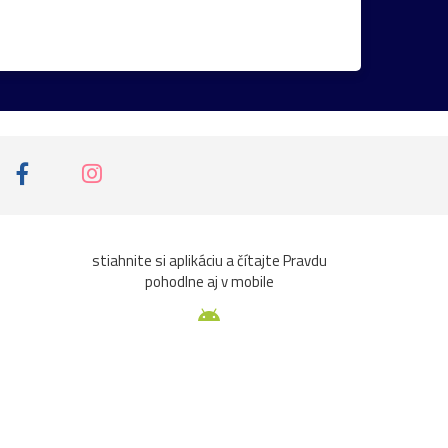
iny
ruže
srieň
traktor
tučniak
ta
Čičmany
človek
Domaša
Chleb
jazierko
kaštieľ
košík
k
pasienkový
pes
piesok
plaz
ce
sýkorka
Terchová
večer
veža
viera
zvierat
2023
Abramová
stiahnite si aplikáciu a čítajte Pravdu
pohodlne aj v mobile
ašta
Beckov
bedľa
Belianky
bežky
Cimburk
čižmy
čln
čmeliak
domček
drrevenice
fašíangy
flóra