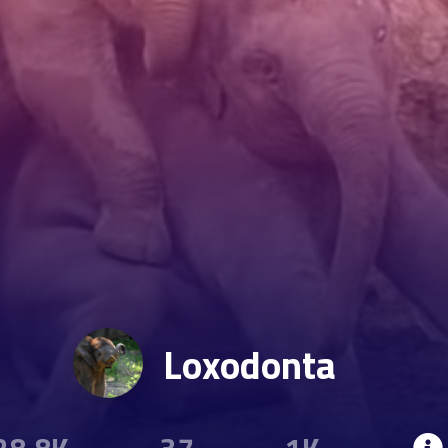
Loxodonta