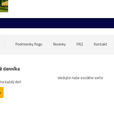
ore
nádrž
opice
ovečky
Piešťany
Poľsko
ru
atrakcia
Betliar
Brno
cencúle
čerešňa
ces
tána
Gdansk
Helfštýn
historické
hotel
hrozno
oďka
mandľovníky
Moszna
Olomouc
Pajštún
par
Podmienky flogu
Novinky
FAQ
Kontakt
ozhľadňa
ruža
sad
slnka
slon
slony
Strážni
západ
ZápadSlnka
zátišie
zeleň
zrkadlenie
z
né denníka
sledujte naše sociálne siete
n
architektrúra
arichitektúra
autobus
Banská
b
 na každý deň
údka
bugatti
Čabra´d
čajník
červená
Čičva
a
dedina
detail
diery
dieťa
dievča
Divín
divý