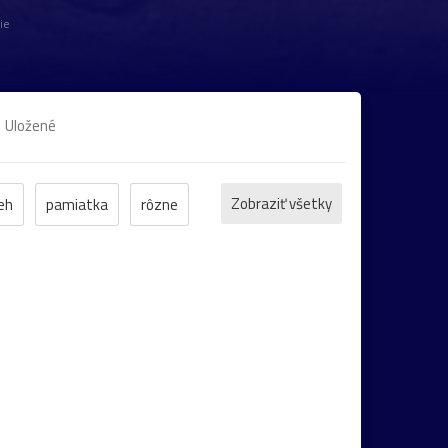
ie
Uložené
Zobraziť všetky
eh
pamiatka
rôzne
et
ZOO
inverzia
levanduľa
bocian
domčeky
Liptov
Morava
Komárno
leto
maky
Varšava
22
Bratislava
cintorín
chalúpka