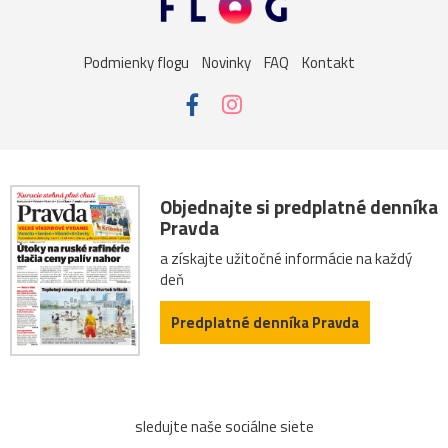
sysel
tatry
motýle
poniklec
stavba
Podmienky flogu
Novinky
FAQ
Kontakt
Vianoce
dom
iné
kaplnka
Komárno
leto
maky
Varšava
záhrada
2026
Bratislava
Budapešť
drevenica
chalupa
ľudia
mak
Objednajte si predplatné denníka
Pravda
sysle
Valtice
viniče
2022
cintorín
a získajte užitočné informácie na každý
deň
fontána
chalúpka
jazero
Karlov
les
Predplatné denníka Pravda
Lešná
let
more
nádrž
opice
ovečky
Piešťany
Poľsko
ruiny
ruže
srieň
sledujte naše sociálne siete
traktor
tučniak
včela
Vroclav
vták