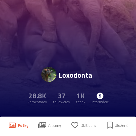
Loxodonta
28.8K
37
1K
komentárov
followerov
fotiek
informácie
Fotky
Albumy
Obľúbenci
Uložené