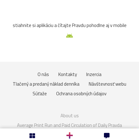
Zuberec
archív
atrakcia
Betliar
Brno
stiahnite si aplikáciu a čítajte Pravdu pohodlne aj v mobile
cencúle
čerešňa
cesta
Čičmany
človek
Domaša
drevenice
Dunaj
fauna
folklór
Gdansk
Helfštýn
historické
hotel
hrozno
O nás
Kontakty
Inzercia
Chleb
jazierko
kaštieľ
košík
lavička
Tlačený a predaný náklad denníka
Návštevnosť webu
lekno
lístie
lod
lode
loďka
mandľovníky
Súťaže
Ochrana osobných údajov
Moszna
Olomouc
Pajštún
park
pasienkový
About us
pes
piesok
plaz
pole
prianie
priehrada
Average Print Run and Paid Circulation of Daily Pravda
Cookies
Nastavenie súkromia
Rakúsko
rozhľadňa
ruža
sad
slnka
slon