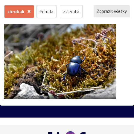
Zobraziť všetky
chrobak
Príroda
zvieratá
kvety
voda
zima
krajina
jeseň
hrad
mesto
sneh
pamiatka
rôzne
stromy
motýľ
história
zámok
skanzen
kostol
vtáci
zrúcanina
Budovy
jar
kvet
ZOO
inverzia
levanduľa
budova
hmla
architektúra
hmyz
pleso
strom
hory
mlyn
vtáky
výhľady
autá
bocian
domčeky
Liptov
Morava
most
Praha