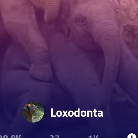
Loxodonta