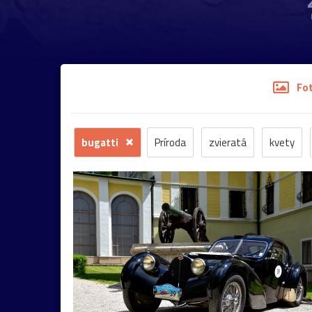
Fo
bugatti
Príroda
zvieratá
kvety
stromy
motýľ
história
zámok
sk
budova
hmla
architektúra
hmyz
most
Praha
sysel
tatry
motýle
2026
Bratislava
Budapešť
drevenica