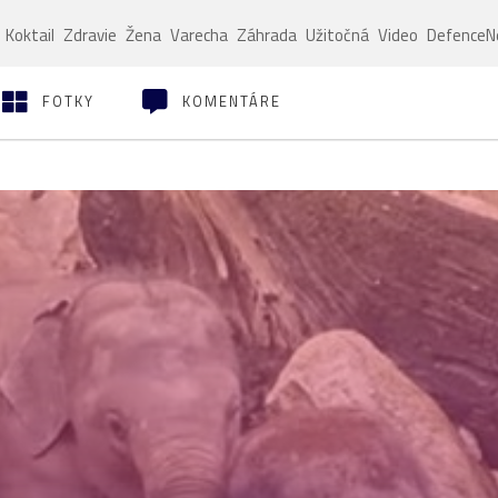
Koktail
Zdravie
Žena
Varecha
Záhrada
Užitočná
Video
Defence
FOTKY
KOMENTÁRE