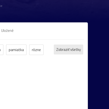
ie
Uložené
Zobraziť všetky
h
pamiatka
rôzne
et
ZOO
inverzia
levanduľa
bocian
domčeky
Liptov
Morava
Komárno
leto
maky
Varšava
záhrada
2022
cintorín
chalúpka