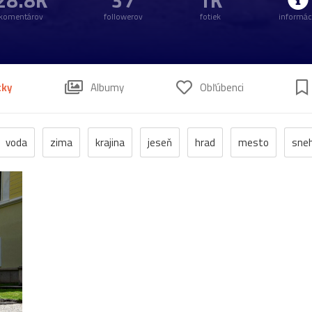
28.8K
37
1K
komentárov
followerov
fotiek
informác
tky
Albumy
Obľúbenci
voda
zima
krajina
jeseň
hrad
mesto
sne
anzen
kostol
vtáci
zrúcanina
Budovy
jar
kv
pleso
strom
hory
mlyn
vtáky
výhľady
autá
poniklec
stavba
Vianoce
dom
iné
kaplnka
chalupa
ľudia
mak
sysle
Valtice
viniče