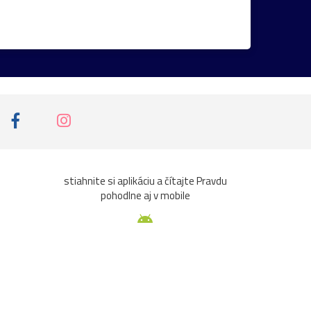
iny
ruže
srieň
traktor
tučniak
ta
Čičmany
človek
Domaša
Chleb
jazierko
kaštieľ
košík
k
pasienkový
pes
piesok
plaz
ce
sýkorka
Terchová
večer
veža
viera
zvierat
2023
Abramová
stiahnite si aplikáciu a čítajte Pravdu
pohodlne aj v mobile
ašta
Beckov
bedľa
Belianky
bežky
čižmy
čln
čmeliak
cyklista
drrevenice
fašíangy
flóra
fotograf