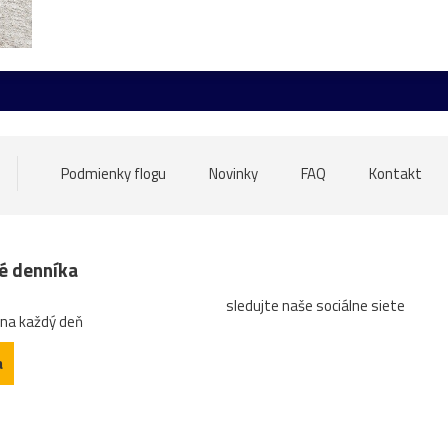
ore
nádrž
opice
ovečky
Piešťany
Poľsko
ru
atrakcia
Betliar
Brno
cencúle
čerešňa
ces
tána
Gdansk
Helfštýn
historické
hotel
hrozno
oďka
mandľovníky
Moszna
Olomouc
Pajštún
par
Podmienky flogu
Novinky
FAQ
Kontakt
ozhľadňa
ruža
sad
slnka
slon
slony
Strážni
západ
ZápadSlnka
zátišie
zeleň
zrkadlenie
z
né denníka
sledujte naše sociálne siete
n
architektrúra
arichitektúra
autobus
Banská
b
 na každý deň
údka
Čabra´d
čajník
červená
Čičva
Cimburk
a
etail
diery
dieťa
dievča
Divín
divý
domček