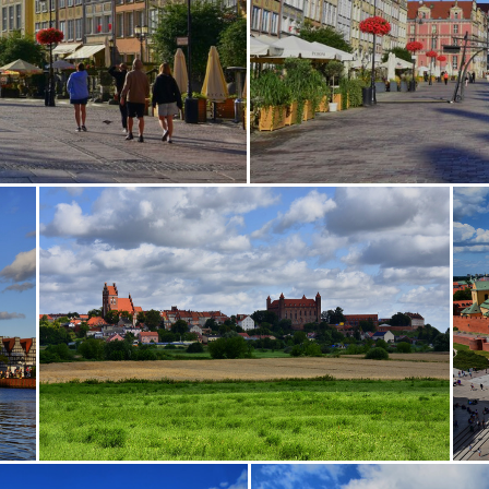
VeľkáNoc
veselica
veverička
Vinš
vlaha
vodaa
Wroclaw
žaby
Zakopané
železničný
Žilina
z