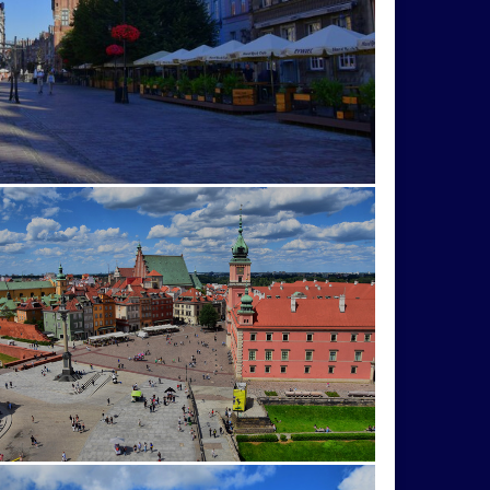
vodopád
vodopádiky
vtáčia
imná
žito
Zlín
zrocanina