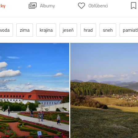
tky
Albumy
Obľúbenci
voda
zima
krajina
jeseň
hrad
sneh
pamiat
ostol
vtáci
zrúcanina
Budovy
jar
kvet
ZOO
ory
mlyn
vtáky
výhľady
autá
bocian
domč
ba
Vianoce
dom
iné
kaplnka
Komárno
leto
mak
sysle
Valtice
viniče
záhrada
2022
cin
ovečky
Piešťany
Poľsko
ruiny
ruže
srieň
tra
no
cencúle
čerešňa
cesta
Čičmany
človek
historické
hotel
hrozno
Chleb
jazierko
kaštieľ