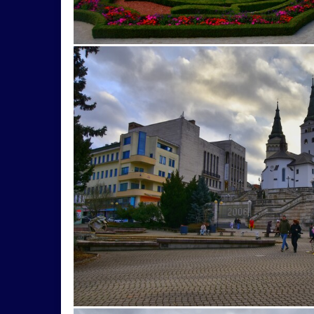
lode
loďka
mandľovníky
Moszna
Rakúsko
rozhľadňa
ruža
sad
sln
Wien
zábava
západ
ZápadSlnka
archeoskanzen
architektrúra
arichitektúr
broskyňa
búdka
bugatti
Čabra´d
dedičstvo
dedina
detail
diery
die
had
hlaváčik
hodiny
Horehronie
H
jaguár
jahniatkko
Jánošíkové
japonská