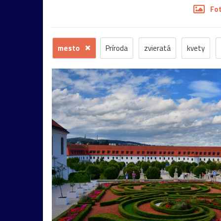
Fo
mesto
Príroda
zvieratá
kvety
motýľ
história
zámok
skanzen
k
architektúra
hmyz
pleso
strom
h
sysel
tatry
motýle
poniklec
stav
Budapešť
drevenica
chalupa
ľudia
Lešná
let
more
nádrž
opice
Zuberec
archív
atrakcia
Betliar
Br
folklór
fontána
Gdansk
Helfštýn