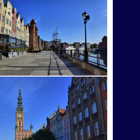
rálu
krík
Kriváň
kríže
kultúra
o
Lietava
Liptovská
lom
sky
Metod
miesto
mláďatá
nýKomárnik
odraz
Okoŕ
oldtimer
panda
Panoráma
paragliding
pavučina
príroa
príroada
prírodaa
prírode
tec
Rumunsko
rybky
rybník
ryby
lnečníky
sloníčatko
Sopot
sova
mbolika
TANAP
ťava
tradícia