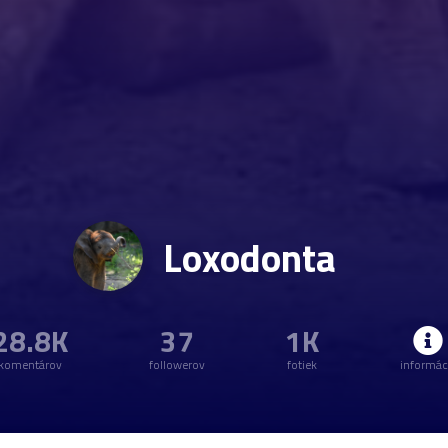
Loxodonta
28.8K
37
1K
komentárov
followerov
fotiek
informác