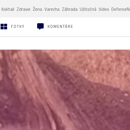
Koktail
Zdravie
Žena
Varecha
Záhrada
Užitočná
Video
Defence
FOTKY
KOMENTÁRE