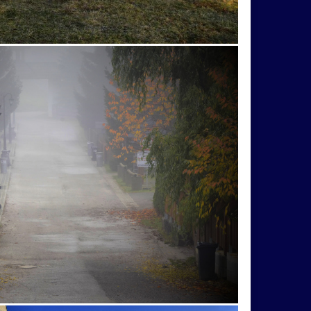
plaz
pole
prianie
priehrada
ečer
veža
vlak
vlaky
Vlčnov
Abramová
africana
africký
alpaka
anky
bežky
Bojnice
Bouzov
brána
liak
cyklista
cyklistka
Cyril
angy
flóra
fotograf
gejzír
guľa
chrám
chrobák
indický
jablone
e
Kamzík
Karibuni
katedrála