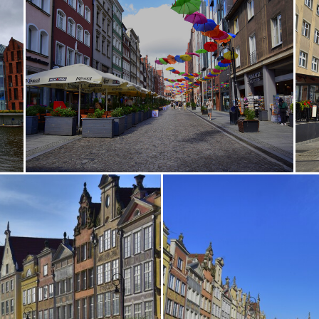
íny
kompa
kopce
Korvín
kostolík
kovozoo
k
labuť
lama
lavičky
Lazienky
Lednica
Lietadl
čka
Ma´darsko
MaláFatra
mandľovník
Mara
ma
lada
námraza
NezbudskáLúčka
Nina
Nízke
Niž
matka
pamätník
pamiaka
pamiarka
pamiatky
a
portrét
Považský
préroda
Pribylina
prírda
repka
retro
rieka
Rotunda
rozhľdňa
Rozsu
skaly
sknazen
Slavkov
slnečnica
slnečnice
s
Straník
Strečno
streetphoto
Súľov
sup
sy