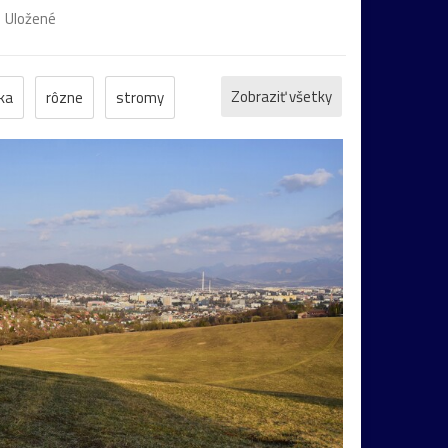
Uložené
Zobraziť všetky
ka
rôzne
stromy
inverzia
levanduľa
budova
hmla
eky
Liptov
Morava
most
Praha
maky
Varšava
2026
Bratislava
torín
chalúpka
jazero
Karlov
les
ktor
tučniak
včela
Vroclav
vták
Domaša
drevenice
Dunaj
fauna
košík
lavička
lekno
lístie
lod