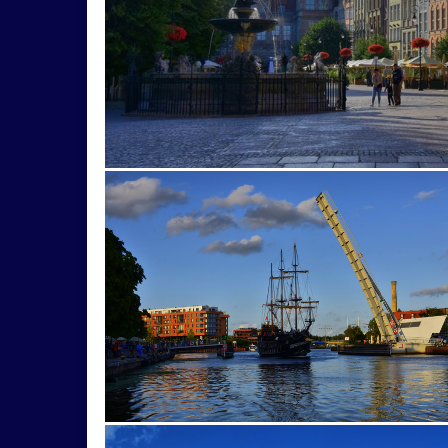
tradície
Tumski
ufo
ulica
včely
vtáctvo
výhľad
Vyhliadkový
Willanow
zrpcanina
zvieeratá
zvieraatá
zviratá