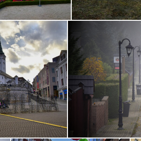
Olomouc
Pajštún
park
pasienkový
pes
piesok
ka
slon
slony
Strážnice
sýkorka
Terchová
v
zátišie
zeleň
zrkadlenie
zviera
zvierat
2023
a
autobus
Banská
bašta
Beckov
bedľa
Beli
čajník
červená
Čičva
Cimburk
čižmy
čln
čme
ťa
dievča
Divín
divý
domček
drrevenice
faší
radčany
huby
husi
Hustopeče
chalúpky
chata
Jaskyňa
Jízda
kačica
kačka
kalvária
kamen