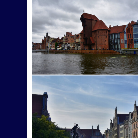
kláštor
knižnica
koliba
komín
kom
kultúrne
kvery
kvetz
kvezy
kvty
loxodonta
Ludrová
lúka
lyžiar
ma
mosty
Motlawa
mráz
najdlhší
ná
Oponice
ostrov
ovocie
ovocný
pa
pelikán
plazy
plody
podvečer
poli
prroda
púpava
pútnicke
RadenovDom
sakura
seno
shen
šípka
Skalica
Špilberk
stavby
Štiavnica
Straážnice