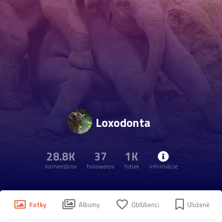
Loxodonta
28.8K
37
1K
komentárov
followerov
fotiek
informácie
Fotky
Albumy
Obľúbenci
Uložené