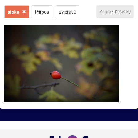
Zobraziť všetky
sipka
Príroda
zvieratá
kvety
voda
zima
krajina
jeseň
hrad
mesto
sneh
pamiatka
rôzne
stromy
motýľ
história
zámok
skanzen
kostol
vtáci
zrúcanina
Budovy
jar
kvet
ZOO
inverzia
levanduľa
budova
hmla
architektúra
hmyz
pleso
strom
hory
mlyn
vtáky
výhľady
autá
bocian
domčeky
Liptov
Morava
most
Praha