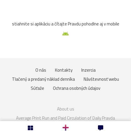
Zuberec
archív
atrakcia
Betliar
Brno
stiahnite si aplikáciu a čítajte Pravdu pohodlne aj v mobile
cencúle
čerešňa
cesta
Čičmany
človek
Domaša
drevenice
Dunaj
fauna
folklór
Gdansk
Helfštýn
historické
hotel
hrozno
O nás
Kontakty
Inzercia
Chleb
jazierko
kaštieľ
košík
lavička
Tlačený a predaný náklad denníka
Návštevnosť webu
lekno
lístie
lod
lode
loďka
mandľovníky
Súťaže
Ochrana osobných údajov
Moszna
Olomouc
Pajštún
park
pasienkový
About us
pes
piesok
plaz
pole
prianie
priehrada
Average Print Run and Paid Circulation of Daily Pravda
Cookies
Nastavenie súkromia
Rakúsko
rozhľadňa
ruža
sad
slnka
slon