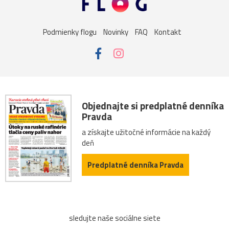
sysel
tatry
motýle
poniklec
stavba
Podmienky flogu
Novinky
FAQ
Kontakt
Vianoce
dom
iné
kaplnka
Komárno
leto
maky
Varšava
záhrada
2026
Bratislava
Budapešť
drevenica
chalupa
ľudia
mak
Objednajte si predplatné denníka
Pravda
sysle
Valtice
viniče
2022
cintorín
a získajte užitočné informácie na každý
deň
fontána
chalúpka
jazero
Karlov
les
Predplatné denníka Pravda
Lešná
let
more
nádrž
opice
ovečky
Piešťany
Poľsko
ruiny
ruže
srieň
sledujte naše sociálne siete
traktor
tučniak
včela
Vroclav
vták