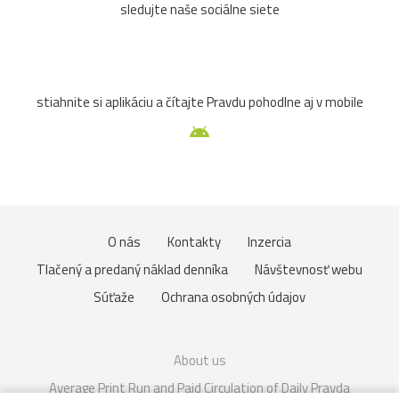
sledujte naše sociálne siete
Zuberec
archív
atrakcia
Betliar
Brno
cencúle
čerešňa
cesta
Čičmany
človek
stiahnite si aplikáciu a čítajte Pravdu pohodlne aj v mobile
Domaša
drevenice
Dunaj
fauna
folklór
Gdansk
Helfštýn
historické
hotel
hrozno
Chleb
jazierko
kaštieľ
košík
lavička
O nás
Kontakty
Inzercia
lekno
lístie
lod
lode
loďka
mandľovníky
Tlačený a predaný náklad denníka
Návštevnosť webu
Súťaže
Ochrana osobných údajov
Moszna
Olomouc
Pajštún
park
pasienkový
pes
piesok
plaz
pole
prianie
priehrada
About us
Average Print Run and Paid Circulation of Daily Pravda
Rakúsko
rozhľadňa
ruža
sad
slnka
slon