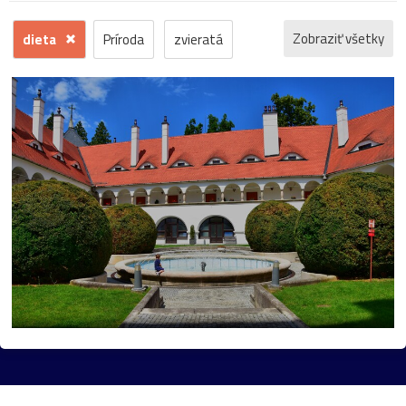
Zobraziť všetky
dieta
Príroda
zvieratá
kvety
voda
zima
krajina
jeseň
hrad
mesto
sneh
pamiatka
rôzne
stromy
motýľ
história
zámok
skanzen
kostol
vtáci
zrúcanina
Budovy
jar
kvet
ZOO
inverzia
levanduľa
budova
hmla
architektúra
hmyz
pleso
strom
hory
mlyn
vtáky
výhľady
autá
bocian
domčeky
Liptov
Morava
most
Praha