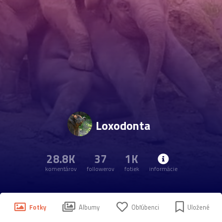
Loxodonta
28.8K
37
1K
komentárov
followerov
fotiek
informácie
Fotky
Albumy
Obľúbenci
Uložené