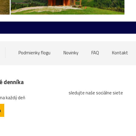
ore
nádrž
opice
ovečky
Piešťany
Poľsko
ru
atrakcia
Betliar
Brno
cencúle
čerešňa
ces
tána
Gdansk
Helfštýn
historické
hotel
hrozno
oďka
mandľovníky
Moszna
Olomouc
Pajštún
par
Podmienky flogu
Novinky
FAQ
Kontakt
uža
sad
slnka
slon
slony
Strážnice
sýkorka
ZápadSlnka
zátišie
zeleň
zrkadlenie
zviera
né denníka
sledujte naše sociálne siete
ktrúra
arichitektúra
autobus
Banská
bašta
Bec
 na každý deň
gatti
Čabra´d
čajník
červená
Čičva
Cimburk
a
etail
diery
dieťa
dievča
Divín
divý
domček