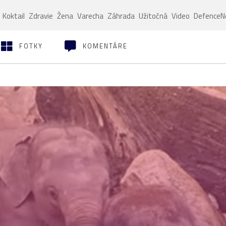
Koktail
Zdravie
Žena
Varecha
Záhrada
Užitočná
Video
Defence
FOTKY
KOMENTÁRE