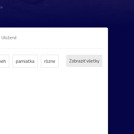
ie
Uložené
Zobraziť všetky
neh
pamiatka
rôzne
et
ZOO
inverzia
levanduľa
bocian
domčeky
Liptov
Morava
Komárno
leto
maky
Varšava
záhrada
2022
cintorín
chalúpka