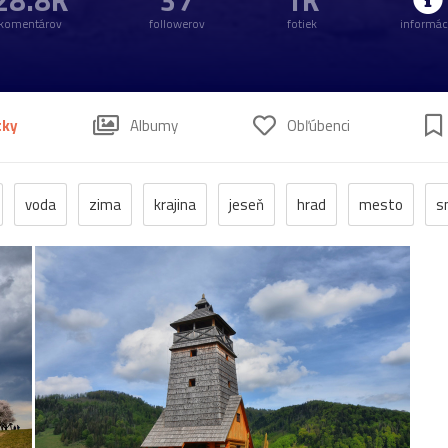
28.8K
37
1K
komentárov
followerov
fotiek
informác
tky
Albumy
Obľúbenci
voda
zima
krajina
jeseň
hrad
mesto
s
anzen
kostol
vtáci
zrúcanina
Budovy
jar
kv
pleso
strom
hory
mlyn
vtáky
výhľady
autá
poniklec
stavba
Vianoce
dom
iné
kaplnka
chalupa
ľudia
mak
sysle
Valtice
viniče