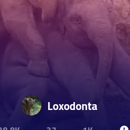
Loxodonta