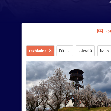
Fo
rozhladna
Príroda
zvieratá
kvety
stromy
motýľ
história
zámok
sk
budova
hmla
architektúra
hmyz
most
Praha
sysel
tatry
motýle
2026
Bratislava
Budapešť
drevenica