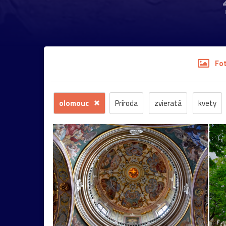
Fo
olomouc
Príroda
zvieratá
kvety
stromy
motýľ
história
zámok
sk
budova
hmla
architektúra
hmyz
most
Praha
sysel
tatry
motýle
2026
Budapešť
drevenica
chalupa