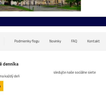
ore
nádrž
opice
ovečky
Piešťany
Poľsko
ru
atrakcia
Betliar
Brno
cencúle
čerešňa
ces
tána
Gdansk
Helfštýn
historické
hotel
hrozno
oďka
mandľovníky
Moszna
Pajštún
park
pasien
Podmienky flogu
Novinky
FAQ
Kontakt
ruža
sad
slnka
slon
slony
Strážnice
sý
ZápadSlnka
zátišie
zeleň
zrkadlenie
zviera
né denníka
sledujte naše sociálne siete
ktrúra
arichitektúra
autobus
Banská
bašta
Bec
 na každý deň
gatti
Čabra´d
čajník
červená
Čičva
Cimburk
a
etail
diery
dieťa
dievča
Divín
divý
domček