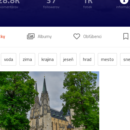
28.8K
37
1K
komentárov
followerov
fotiek
informác
tky
Albumy
Obľúbenci
voda
zima
krajina
jeseň
hrad
mesto
sn
anzen
kostol
vtáci
zrúcanina
Budovy
jar
kv
pleso
strom
hory
mlyn
vtáky
výhľady
autá
poniklec
stavba
Vianoce
dom
iné
kaplnka
ľudia
mak
sysle
Valtice
viniče
záhrada
20