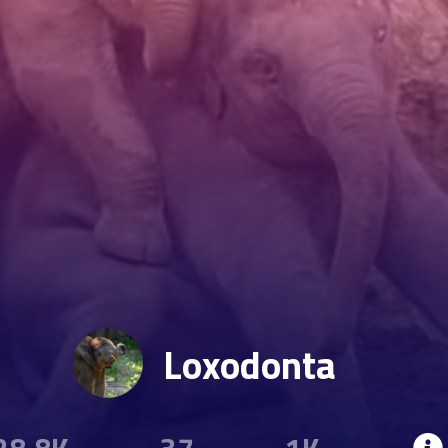
Loxodonta