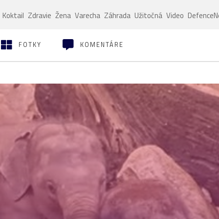
Koktail
Zdravie
Žena
Varecha
Záhrada
Užitočná
Video
Defence
FOTKY
KOMENTÁRE