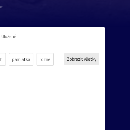
ie
Uložené
Zobraziť všetky
eh
pamiatka
rôzne
et
ZOO
inverzia
levanduľa
bocian
domčeky
Liptov
Morava
Komárno
leto
maky
Varšava
22
Bratislava
cintorín
chalúpka