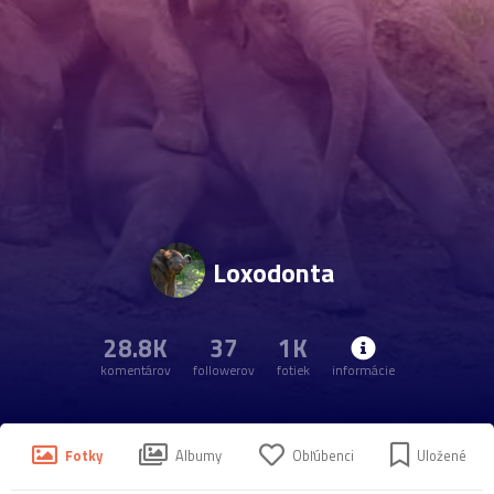
Loxodonta
28.8K
37
1K
komentárov
followerov
fotiek
informácie
Fotky
Albumy
Obľúbenci
Uložené