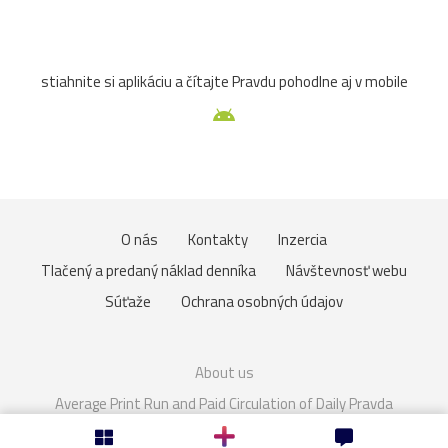
atrakcia
Betliar
Brno
cencúle
čerešňa
stiahnite si aplikáciu a čítajte Pravdu pohodlne aj v mobile
cesta
Čičmany
človek
Domaša
drevenice
Dunaj
fauna
folklór
fontána
Gdansk
Helfštýn
historické
hotel
hrozno
Chleb
O nás
Kontakty
Inzercia
jazierko
kaštieľ
košík
lavička
lekno
Tlačený a predaný náklad denníka
Návštevnosť webu
lístie
lod
lode
loďka
mandľovníky
Súťaže
Ochrana osobných údajov
Moszna
Olomouc
Pajštún
park
pasienkový
About us
pes
piesok
plaz
pole
prianie
priehrada
Average Print Run and Paid Circulation of Daily Pravda
Cookies
Nastavenie súkromia
Rakúsko
rozhľadňa
ruža
sad
slnka
slon