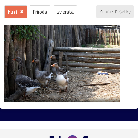
Zobraziť všetky
husi
Príroda
zvieratá
kvety
voda
zima
krajina
jeseň
hrad
mesto
sneh
pamiatka
rôzne
stromy
motýľ
história
zámok
skanzen
kostol
vtáci
zrúcanina
Budovy
jar
kvet
ZOO
inverzia
levanduľa
budova
hmla
architektúra
hmyz
pleso
strom
hory
mlyn
vtáky
výhľady
autá
bocian
domčeky
Liptov
Morava
most
Praha