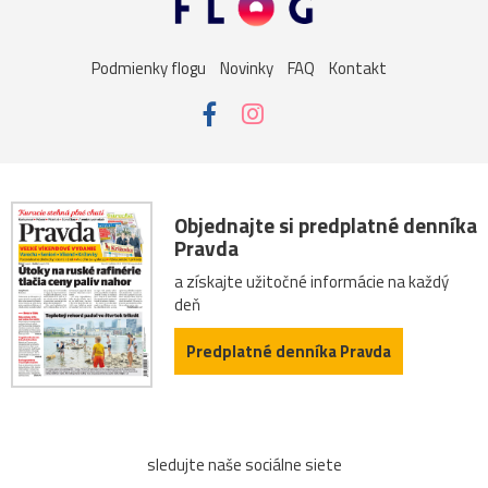
sysel
tatry
motýle
poniklec
stavba
Podmienky flogu
Novinky
FAQ
Kontakt
Vianoce
dom
iné
kaplnka
Komárno
leto
maky
Varšava
2026
Bratislava
Budapešť
drevenica
chalupa
ľudia
mak
sysle
Objednajte si predplatné denníka
Pravda
Valtice
viniče
záhrada
2022
cintorín
a získajte užitočné informácie na každý
deň
chalúpka
jazero
Karlov
les
Lešná
let
Predplatné denníka Pravda
more
nádrž
opice
ovečky
Piešťany
Poľsko
ruiny
ruže
srieň
traktor
tučniak
sledujte naše sociálne siete
včela
Vroclav
vták
Zuberec
archív