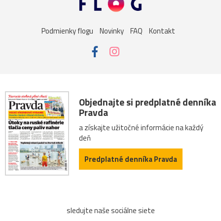
sysel
tatry
motýle
poniklec
stavba
Podmienky flogu
Novinky
FAQ
Kontakt
Vianoce
dom
iné
kaplnka
Komárno
leto
maky
Varšava
záhrada
2026
Bratislava
Budapešť
drevenica
chalupa
ľudia
mak
Objednajte si predplatné denníka
Pravda
sysle
Valtice
viniče
2022
cintorín
a získajte užitočné informácie na každý
deň
fontána
chalúpka
jazero
Karlov
les
Predplatné denníka Pravda
Lešná
let
more
nádrž
opice
ovečky
Piešťany
Poľsko
ruiny
ruže
srieň
sledujte naše sociálne siete
traktor
tučniak
včela
Vroclav
vták