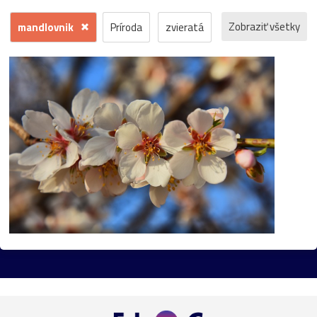
Zobraziť všetky
mandlovnik
Príroda
zvieratá
kvety
voda
zima
krajina
jeseň
hrad
mesto
sneh
pamiatka
rôzne
stromy
motýľ
história
zámok
skanzen
kostol
vtáci
zrúcanina
Budovy
jar
kvet
ZOO
inverzia
levanduľa
budova
hmla
architektúra
hmyz
pleso
strom
hory
mlyn
vtáky
výhľady
autá
bocian
domčeky
Liptov
Morava
most
Praha