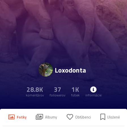
Loxodonta
28.8K
37
1K
komentárov
followerov
fotiek
informácie
Fotky
Albumy
Obľúbenci
Uložené