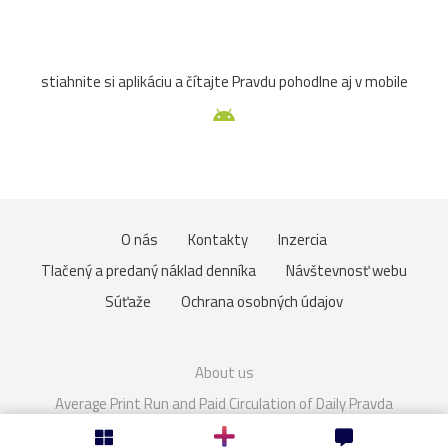
Zuberec
archív
atrakcia
Betliar
Brno
stiahnite si aplikáciu a čítajte Pravdu pohodlne aj v mobile
cencúle
čerešňa
cesta
Čičmany
človek
Domaša
drevenice
Dunaj
fauna
folklór
Gdansk
Helfštýn
historické
hotel
hrozno
O nás
Kontakty
Inzercia
Chleb
jazierko
kaštieľ
košík
lavička
Tlačený a predaný náklad denníka
Návštevnosť webu
lekno
lístie
lod
lode
loďka
mandľovníky
Súťaže
Ochrana osobných údajov
Moszna
Olomouc
Pajštún
park
pasienkový
About us
pes
piesok
plaz
pole
prianie
priehrada
Average Print Run and Paid Circulation of Daily Pravda
Cookies
Nastavenie súkromia
Rakúsko
rozhľadňa
ruža
sad
slnka
slon