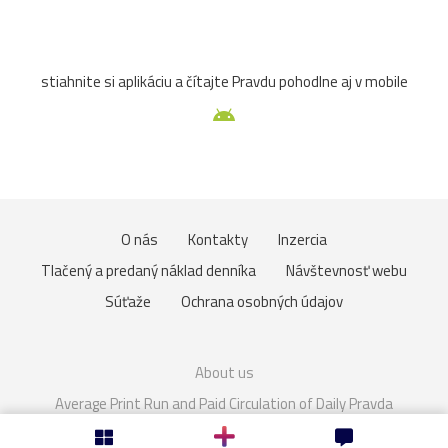
Betliar
Brno
cencúle
čerešňa
cesta
stiahnite si aplikáciu a čítajte Pravdu pohodlne aj v mobile
Čičmany
človek
Domaša
drevenice
Dunaj
fauna
folklór
fontána
Gdansk
Helfštýn
historické
hotel
hrozno
Chleb
jazierko
O nás
Kontakty
Inzercia
kaštieľ
košík
lavička
lekno
lístie
lod
Tlačený a predaný náklad denníka
Návštevnosť webu
lode
loďka
mandľovníky
Moszna
Olomouc
Súťaže
Ochrana osobných údajov
Pajštún
park
pasienkový
pes
piesok
About us
plaz
pole
prianie
priehrada
Rakúsko
Average Print Run and Paid Circulation of Daily Pravda
Cookies
Nastavenie súkromia
rozhľadňa
ruža
sad
slnka
slon
slony