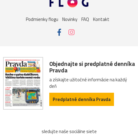
sysel
tatry
motýle
poniklec
stavba
Podmienky flogu
Novinky
FAQ
Kontakt
Vianoce
dom
iné
kaplnka
Komárno
leto
maky
Varšava
2026
Budapešť
drevenica
chalupa
ľudia
mak
sysle
Valtice
viniče
Objednajte si predplatné denníka
Pravda
záhrada
2022
Bratislava
cintorín
chalúpka
a získajte užitočné informácie na každý
deň
jazero
Karlov
les
Lešná
let
more
Predplatné denníka Pravda
nádrž
opice
ovečky
Piešťany
Poľsko
ruiny
ruže
srieň
traktor
tučniak
včela
sledujte naše sociálne siete
Vroclav
vták
Zuberec
archív
atrakcia