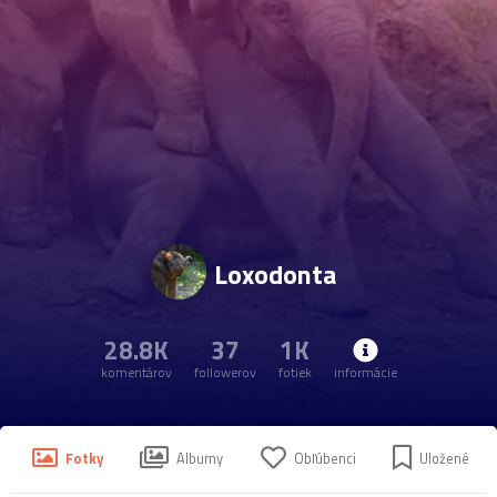
Loxodonta
28.8K
37
1K
komentárov
followerov
fotiek
informácie
Fotky
Albumy
Obľúbenci
Uložené