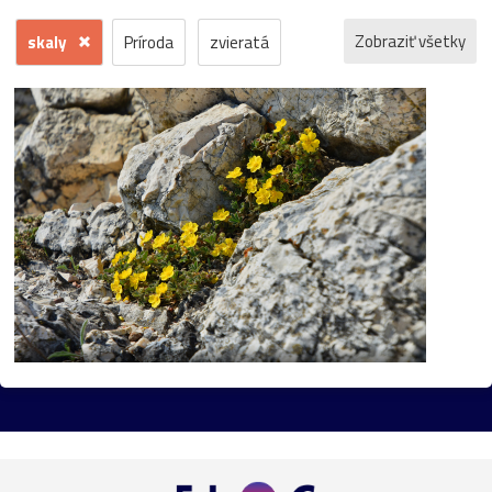
Zobraziť všetky
skaly
Príroda
zvieratá
kvety
voda
zima
krajina
jeseň
hrad
mesto
sneh
pamiatka
rôzne
stromy
motýľ
história
zámok
skanzen
kostol
vtáci
zrúcanina
Budovy
jar
kvet
ZOO
inverzia
levanduľa
budova
hmla
architektúra
hmyz
pleso
strom
hory
mlyn
vtáky
výhľady
autá
bocian
domčeky
Liptov
Morava
most
Praha